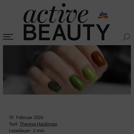
10. Februar
2026
Text:
Theresa Haidinger
Lesedauer:
2
min