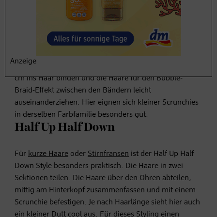
Pferdeschwanz
Der klassische
Pferdeschwanz
funktioniert besonders
gut, weil der Scrunchie dem Haar automatisch mehr
Volumen verleiht. Für langes Haar mehrere
Anzeige
zusammenpassende Scrunchies im Abstand von etwa 5
cm ins Haar binden und die Haare für den Bubble-
Braid-Effekt zwischen den Bändern leicht
auseinanderziehen. Hier eignen sich kleiner Scrunchies
in derselben Farbfamilie besonders gut.
Half Up Half Down
Für
kurze Haare
oder
Stirnfransen
ist der Half Up Half
Down Style besonders praktisch. Die Haare in zwei
Sektionen teilen. Die Haare über den Ohren abteilen,
mittig am Hinterkopf zusammenfassen und mit einem
Scrunchie befestigen. Je nach Haarlänge sieht hier auch
ein kleiner Dutt cool aus. Für dieses Styling einen