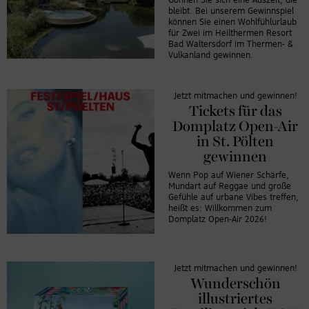
Gönnen Sie sich eine Auszeit, die
bleibt. Bei unserem Gewinnspiel
können Sie einen Wohlfühlurlaub
für Zwei im Heilthermen Resort
Bad Waltersdorf im Thermen- &
Vulkanland gewinnen.
Jetzt mitmachen und gewinnen!
Tickets für das
Domplatz Open-Air
in St. Pölten
gewinnen
Wenn Pop auf Wiener Schärfe,
Mundart auf Reggae und große
Gefühle auf urbane Vibes treffen,
heißt es: Willkommen zum
Domplatz Open-Air 2026!
Jetzt mitmachen und gewinnen!
Wunderschön
illustriertes