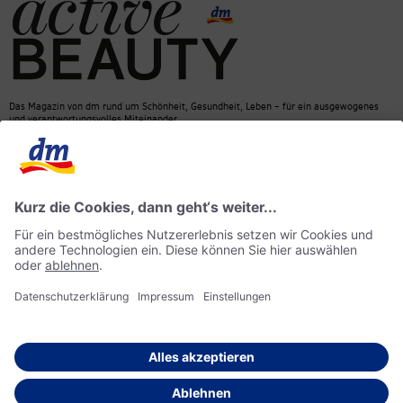
Das Magazin von dm rund um Schönheit, Gesundheit, Leben – für ein ausgewogenes
und verantwortungsvolles Miteinander.
Kontakt
dm Online Shop
Mediadaten
ACTIVE BEAUTY Magazin
Impressum
Datenschutz
Barrierefreiheit
KI-Richtlinie
© 2026 dm drogerie markt GmbH