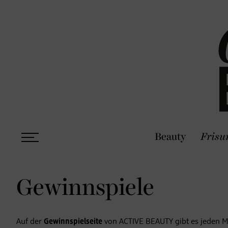
Beauty
Frisu
Gewinnspiele
Auf der
Gewinnspielseite
von ACTIVE BEAUTY gibt es jeden 