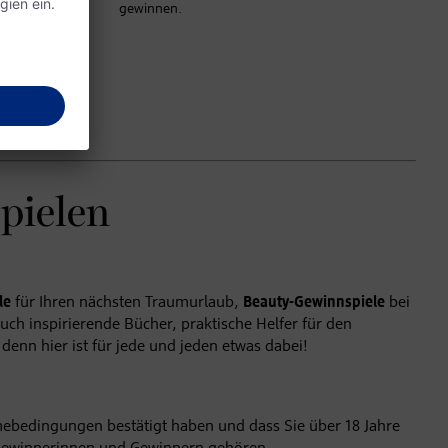
gewinnen.
pielen
le
für Ihren nächsten Traumurlaub,
Beauty-Gewinnspiele
bei
uch inspirierende Bücher, praktische Helfer für den
enn hier ist für jede und jeden etwas dabei!
mebedingungen bestätigt haben und dass Sie über 18 Jahre