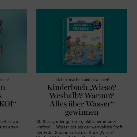
nnen!
Jetzt mitmachen und gewinnen!
ön
Kinderbuch „Wieso?
s
Weshalb? Warum?
„KOI“
Alles über Wasser“
gewinnen
i-Teich, in
Ob flüssig oder gefroren, plätschernd oder
ustrierten
kraftvoll – Wasser gilt als der wertvollste Stoff
der Erde. Gewinnen Sie das Buch „Wieso?