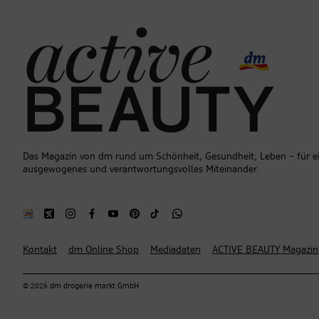
Das Magazin von dm rund um Schönheit, Gesundheit, Leben – für e
ausgewogenes und verantwortungsvolles Miteinander.
Kontakt
dm Online Shop
Mediadaten
ACTIVE BEAUTY Magazin
© 2026 dm drogerie markt GmbH