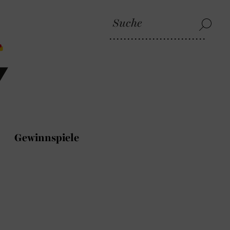
Gewinnspiele