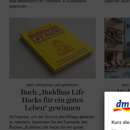
Bad Waltersdorf im Thermen- & Vulkanland
Open-Air 2026!
gewinnen.
Jetzt mitmachen und gewinnen!
Jetz
Buch „Buddhas Life
Wel
Hacks für ein gutes
Leben“ gewinnen
W
50 Impulse, um die Stürme des Alltags gelassen
zu meistern. Gewinnen Sie ein Exemplar des
Buches „Buddhas Life Hacks für ein gutes