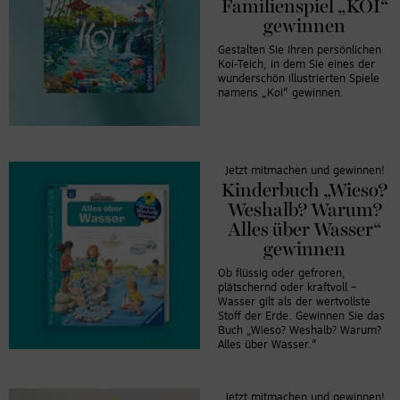
Familienspiel „KOI“
gewinnen
Gestalten Sie Ihren persönlichen
Koi-Teich, in dem Sie eines der
wunderschön illustrierten Spiele
namens „Koi“ gewinnen.
Jetzt mitmachen und gewinnen!
Kinderbuch „Wieso?
Weshalb? Warum?
Alles über Wasser“
gewinnen
Ob flüssig oder gefroren,
plätschernd oder kraftvoll –
Wasser gilt als der wertvollste
Stoff der Erde. Gewinnen Sie das
Buch „Wieso? Weshalb? Warum?
Alles über Wasser.“
Jetzt mitmachen und gewinnen!