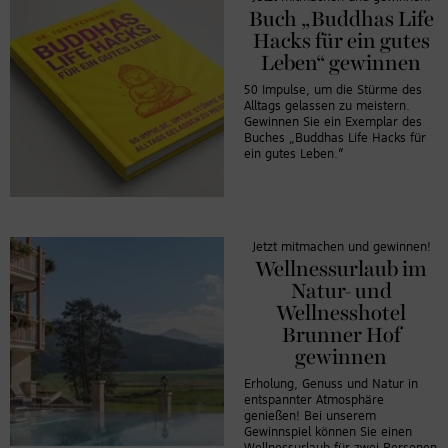
Buch „Buddhas Life
Hacks für ein gutes
Leben“ gewinnen
50 Impulse, um die Stürme des
Alltags gelassen zu meistern.
Gewinnen Sie ein Exemplar des
Buches „Buddhas Life Hacks für
ein gutes Leben.“
Jetzt mitmachen und gewinnen!
Wellnessurlaub im
Natur- und
Wellnesshotel
Brunner Hof
gewinnen
Erholung, Genuss und Natur in
entspannter Atmosphäre
genießen! Bei unserem
Gewinnspiel können Sie einen