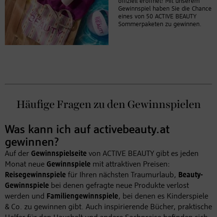
offiziell eröffnet! Mit unserem
Gewinnspiel haben Sie die Chance
eines von 50 ACTIVE BEAUTY
Sommerpaketen zu gewinnen.
Häufige Fragen zu den Gewinnspielen
Was kann ich auf activebeauty.at
gewinnen?
Auf der
Gewinnspielseite
von ACTIVE BEAUTY gibt es jeden
Monat neue
Gewinnspiele
mit attraktiven Preisen:
Reisegewinnspiele
für Ihren nächsten Traumurlaub,
Beauty-
Gewinnspiele
bei denen gefragte neue Produkte verlost
werden und
Familiengewinnspiele
, bei denen es Kinderspiele
& Co. zu gewinnen gibt. Auch inspirierende Bücher, praktische