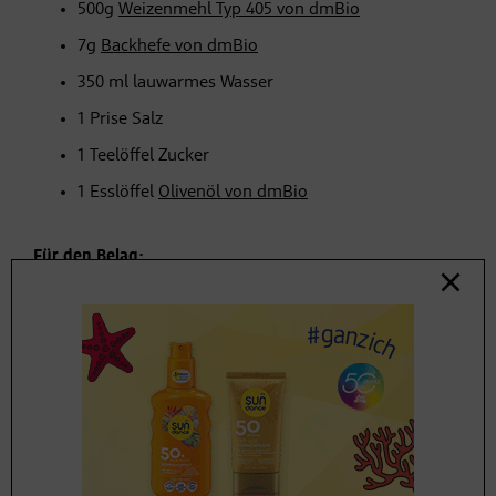
500g
Weizenmehl Typ 405 von dmBio
7g
Backhefe von dmBio
350 ml lauwarmes Wasser
1 Prise Salz
1 Teelöffel Zucker
1 Esslöffel
Olivenöl von dmBio
Für den Belag:
Frisches Gemüse (Paprika, Tomaten, Zwiebel, Pilze,
Knoblauch etc.) und Kräuter (zum Beispiel Schnittlauch,
italienische Kräutergewürzmischung
) nach Belieben