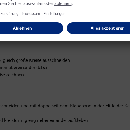
tig falten.
llonkorb ausschneiden.
rbe ausmalen.
 befestigen.
ei gleich große Kreise ausschneiden.
linien übereinanderkleben.
üße zeichnen.
bschneiden und mit doppelseitigem Klebeband in der Mitte der Ka
d kreisförmig eng nebeneinander aufkleben.