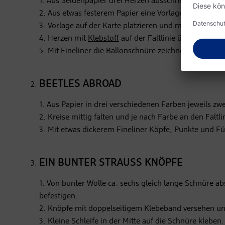
1. Aus Seidenpapier drei Herzen ausschneiden und mit
2. Aus etwas festerem Papier eine Vorlage für den Ba
3. Vorlage auf der Karte platzieren und mit Wasserfa
4. Herzen mit
Klebstoff
auf der Faltlinie übereinander
5. Mit Fineliner die Ballonschnüre zeichnen.
BEETLES ABROAD
1. Aus Papier in drei verschiedenen Farben jeweils zw
2. Kreise mittig falten und je nach Farbe an den Falt
3. Mit etwas dickerem Fineliner Köpfe, Punkte und F
EIN BUNTER STRAUSS KNÖPFE
1. Von bunter Wolle ca. sechs gleich lange Schnüre a
befestigen.
2. Knöpfe mit doppelseitigem Klebeband versehen un
3. Kleine Schleife in der Mitte auf die Schnüre kleben.