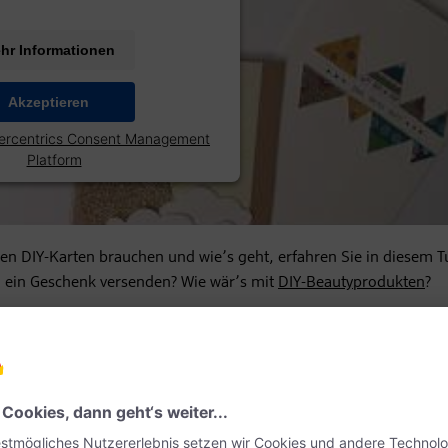
hr Informationen
Akzeptieren
ercentrics Consent Management
Platform
en DIY-Karten brauchen und wie’s geht, erfahren Sie in diesem Tu
ch ein Geschenk versenden? Wie wär’s mit
DIY-Beautyprodukten
?
ie Post – raus in die Welt!