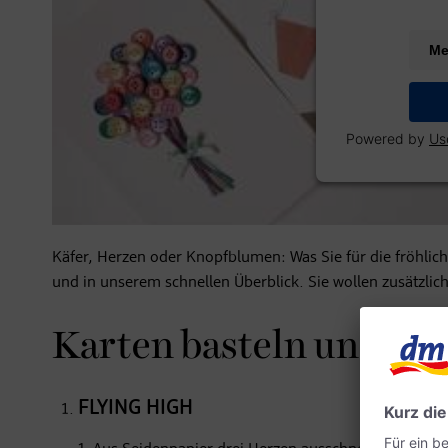
Me
Powered by
Us
Käfer, Herzen oder Knopfblumen: Was Sie für die fröhlich
und in unserem schnellen Überblick. Sie wollen zusätzli
Karten basteln und ab d
FLYING HIGH