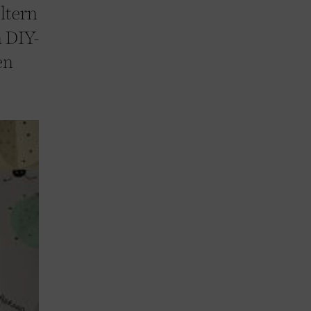
Eltern
n DIY-
en