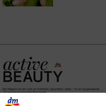
Das Magazin von dm rund um Schönheit, Gesundheit, Leben – für ein ausgewogenes
und verantwortungsvolles Miteinander.