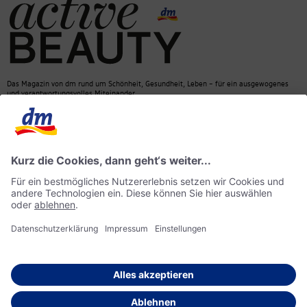
Das Magazin von dm rund um Schönheit, Gesundheit, Leben – für ein ausgewogenes
und verantwortungsvolles Miteinander.
Kontakt
dm Online Shop
Mediadaten
ACTIVE BEAUTY Magazin
Impressum
Datenschutz
Barrierefreiheit
KI-Richtlinie
© 2026 dm drogerie markt GmbH