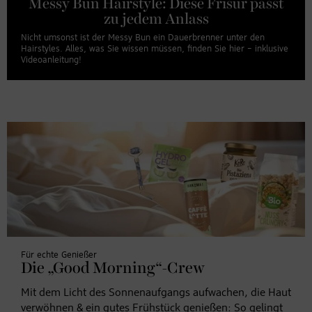
Messy Bun Hairstyle: Diese Frisur passt
zu jedem Anlass
Akzeptieren
Nicht umsonst ist der Messy Bun ein Dauerbrenner unter den
Hairstyles. Alles, was Sie wissen müssen, finden Sie hier – inklusive
Powered by
Videoanleitung!
Usercentrics Consent Management Platform
Für echte Genießer
Die „Good Morning“-Crew
Mit dem Licht des Sonnenaufgangs aufwachen, die Haut
verwöhnen & ein gutes Frühstück genießen: So gelingt