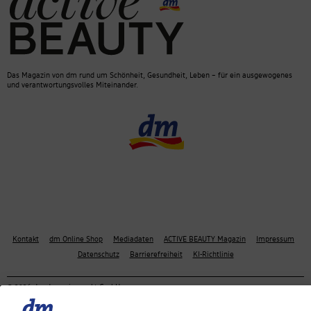
Das Magazin von dm rund um Schönheit, Gesundheit, Leben – für ein ausgewogenes
und verantwortungsvolles Miteinander.
Kontakt
dm Online Shop
Mediadaten
ACTIVE BEAUTY Magazin
Impressum
Datenschutz
Barrierefreiheit
KI-Richtlinie
© 2026 dm drogerie markt GmbH