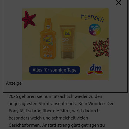
5. Side Bangs
Für alle, denen das noch nicht genug Zeitreise war: Side
Bangs feiern ebenfalls ihr Comeback. Der seitliche Pony
hatte seine
Hochphase zwischen 2000 und 2010
, als Stars
wie Selena Gomez auf diesen Look schwörten. Nachdem
die Frisur in den vergangenen Jahren auf den
Laufstegen immer wieder zu sehen war, war es nur eine
Frage der Zeit, bis Prominente wie Dua Lipa die
Anzeige
moderne Variante der Side Bangs für sich entdeckten.
2026 gehören sie nun tatsächlich wieder zu den
angesagtesten Stirnfransentrends. Kein Wunder: Der
Pony fällt schräg über die Stirn, wirkt dadurch
besonders weich und schmeichelt vielen
Gesichtsformen. Anstatt streng glatt getragen zu