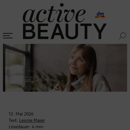
12. Mai
2026
Text:
Leonie Maier
Lesedauer:
4
min