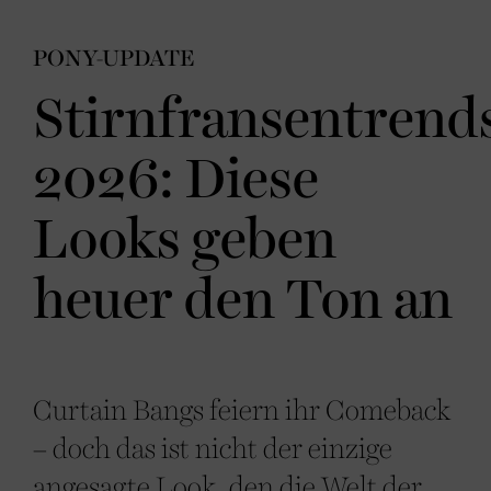
PONY-UPDATE
Stirnfransentrend
2026: Diese
Looks geben
heuer den Ton an
Curtain Bangs feiern ihr Comeback
– doch das ist nicht der einzige
angesagte Look, den die Welt der