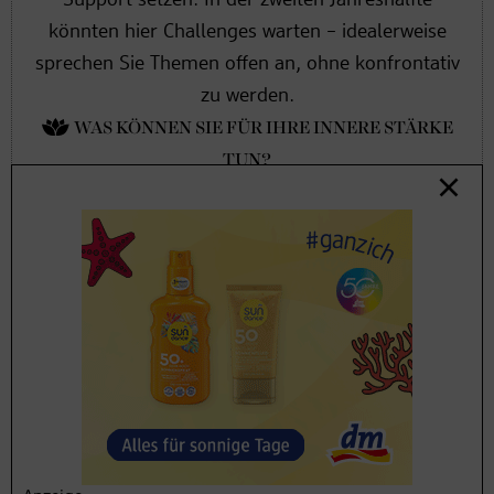
könnten hier Challenges warten – idealerweise
sprechen Sie Themen offen an, ohne konfrontativ
zu werden.
WAS KÖNNEN SIE FÜR IHRE INNERE STÄRKE
TUN?
Achten Sie auf genug körperliche Aktivität,
Naturnähe, Genussmomente und ein Zuhause,
das Geborgenheit garantiert. Noch wichtiger:
Menschen, bei denen Sie sich sicher und gesehen
fühlen. Die ersten Monate des Jahres können
unruhig sein: Uranus bringt letzte Umwälzungen,
die anstrengend, aber enorm befreiend wirken.
Lassen Sie jetzt unnötigen Ballast los. Ab
Sommer zeigt Chiron, dass innere Heilung
möglich ist, wenn Sie bereit sind, genau