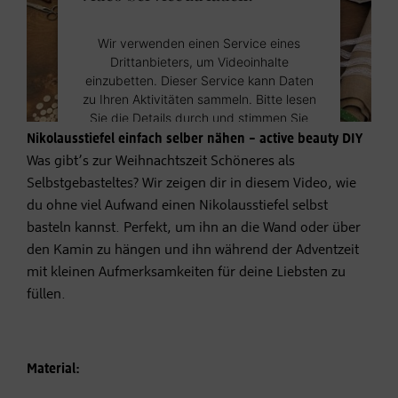
Wir verwenden einen Service eines
Drittanbieters, um Videoinhalte
einzubetten. Dieser Service kann Daten
zu Ihren Aktivitäten sammeln. Bitte lesen
Sie die Details durch und stimmen Sie
der Nutzung des Service zu, um dieses
Nikolausstiefel einfach selber nähen – active beauty DIY
Video anzusehen.
Was gibt’s zur Weihnachtszeit Schöneres als
Selbstgebasteltes? Wir zeigen dir in diesem Video, wie
du ohne viel Aufwand einen Nikolausstiefel selbst
Mehr Informationen
basteln kannst. Perfekt, um ihn an die Wand oder über
den Kamin zu hängen und ihn während der Adventzeit
Akzeptieren
mit kleinen Aufmerksamkeiten für deine Liebsten zu
Powered by
Usercentrics Consent
füllen.
Management Platform
Material: