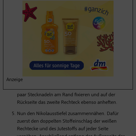
Jutestoff doppelt nehmen, die Stiefelschablone mit
Stecknadeln darauf befestigen, die Umrisse
nachzeichnen und ausschneiden.
Mit dem Rechteck und dem weißen Stoff genauso
verfahren und bei beiden die Papierschablonen
entfernen.
Die Jutestiefel genau übereinanderlegen und den
oberen am Schaftende fingerbreit nach unten falten.
Ein weißes Rechteck überlappend darüberlegen,
Anzeige
ebenfalls die obere Seite fingerbreit nach unten
klappen und feststecken. Den Jutestiefel mit ein
paar Stecknadeln am Rand fixieren und auf der
Rückseite das zweite Rechteck ebenso anheften.
Nun den Nikolausstiefel zusammennähen. Dafür
zuerst den doppelten Stoffeinschlag der weißen
Rechtecke und des Jutestoffs auf jeder Seite