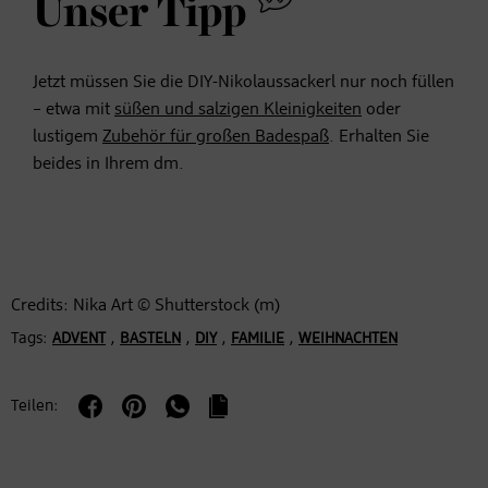
Unser Tipp
Jetzt müssen Sie die DIY-Nikolaussackerl nur noch füllen
– etwa mit
süßen und salzigen Kleinigkeiten
oder
lustigem
Zubehör für großen Badespaß
. Erhalten Sie
beides in Ihrem dm.
Credits: Nika Art © Shutterstock (m)
Tags:
,
,
,
,
ADVENT
BASTELN
DIY
FAMILIE
WEIHNACHTEN
Teilen: