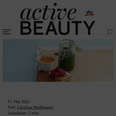
31. Mai
2023
Text:
Carolina Mödlhamer
Lesedauer:
2
min