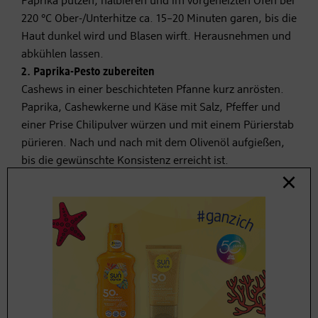
Paprika putzen, halbieren und im vorgeheizten Ofen bei
220 °C Ober-/Unterhitze ca. 15–20 Minuten garen, bis die
Haut dunkel wird und Blasen wirft. Herausnehmen und
abkühlen lassen.
2. Paprika-Pesto zubereiten
Cashews in einer beschichteten Pfanne kurz anrösten.
Paprika, Cashewkerne und Käse mit Salz, Pfeffer und
einer Prise Chilipulver würzen und mit einem Pürierstab
pürieren. Nach und nach mit dem Olivenöl aufgießen,
bis die gewünschte Konsistenz erreicht ist.
2. Rucola-Pesto: Zutaten für 4
Portionen
300 g Rucola
100 g Pinienkerne (alternativ:
Zedernüsse
)
2 Knoblauchzehen