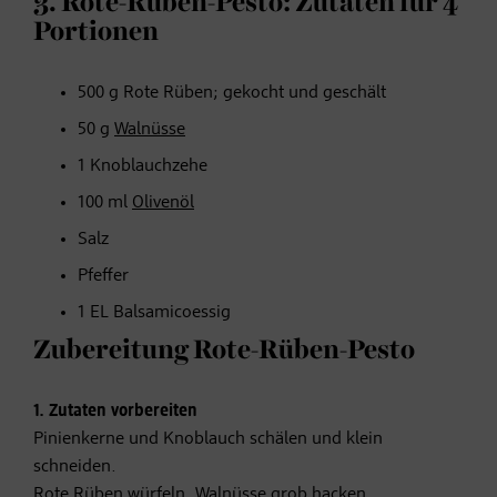
3. Rote-Rüben-Pesto: Zutaten für 4
Portionen
500 g Rote Rüben; gekocht und geschält
50 g
Walnüsse
1 Knoblauchzehe
100 ml
Olivenöl
Salz
Pfeffer
1 EL Balsamicoessig
Zubereitung Rote-Rüben-Pesto
1. Zutaten vorbereiten
Pinienkerne und Knoblauch schälen und klein
schneiden.
Rote Rüben würfeln.
Walnüsse
grob hacken.