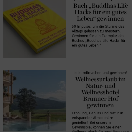
Buch „Buddhas Life
Hacks für ein gutes
Leben“ gewinnen
50 Impulse, um die Stürme des
Alltags gelassen zu meistern.
Gewinnen Sie ein Exemplar des
Buches „Buddhas Life Hacks für
ein gutes Leben.“
Jetzt mitmachen und gewinnen!
Wellnessurlaub im
Natur- und
Wellnesshotel
Brunner Hof
gewinnen
Erholung, Genuss und Natur in
entspannter Atmosphäre
genießen! Bei unserem
Gewinnspiel können Sie einen