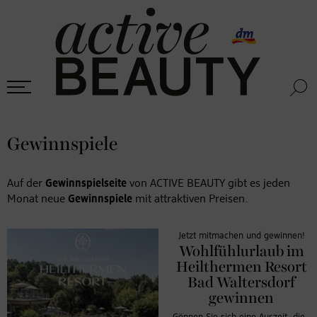
Gewinnspiele
Auf der
Gewinnspielseite
von ACTIVE BEAUTY gibt es jeden
Monat neue
Gewinnspiele
mit attraktiven Preisen.
Jetzt mitmachen und gewinnen!
Wohlfühlurlaub im
Heilthermen Resort
Bad Waltersdorf
gewinnen