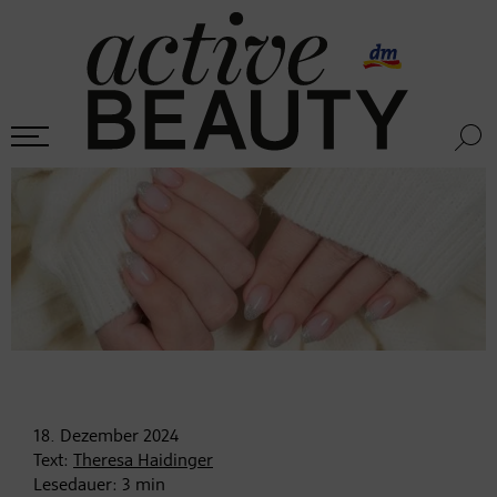
18. Dezember
2024
Text:
Theresa Haidinger
Lesedauer:
3
min