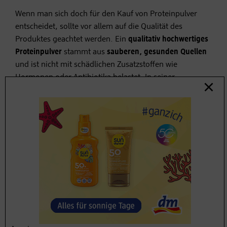
Wenn man sich doch für den Kauf von Proteinpulver
entscheidet, sollte vor allem auf die Qualität des
Produktes geachtet werden. Ein
qualitativ hochwertiges
Proteinpulver
stammt aus
sauberen, gesunden Quellen
und ist nicht mit schädlichen Zusatzstoffen wie
Hormonen oder Antibiotika belastet. In seiner
Zusammensetzung sollte es auf jeden Fall
Vitamine,
Ballaststoffe und Mineralstoffe
wie Kalzium und
Magnesium enthalten. Viele Produkte enthalten zudem
weitere Zusatzstoffe wie Zucker, künstliche Süßstoffe
oder künstliche Aromen, die das Kalorien- oder
Zuckerprofil des Proteinpulvers verändern und
unerwünschte Nebenwirkungen verursachen können.