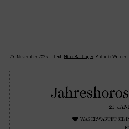
25. November
2025
Text:
Nina Baldinger
, Antonia Wemer
Jahreshoro
21. JÄ
WAS ERWARTET SIE IN
F