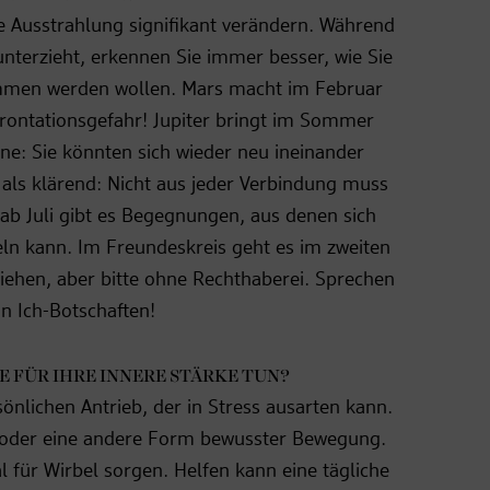
e Ausstrahlung signifikant verändern. Während
unterzieht, erkennen Sie immer besser, wie Sie
mmen werden wollen. Mars macht im Februar
nfrontationsgefahr! Jupiter bringt im Sommer
ne: Sie könnten sich wieder neu ineinander
als klärend: Nicht aus jeder Verbindung muss
ab Juli gibt es Begegnungen, aus denen sich
eln kann. Im Freundeskreis geht es im zweiten
iehen, aber bitte ohne Rechthaberei. Sprechen
in Ich-Botschaften!
E FÜR IHRE INNERE STÄRKE TUN?
sönlichen Antrieb, der in Stress ausarten kann.
i oder eine andere Form bewusster Bewegung.
 für Wirbel sorgen. Helfen kann eine tägliche