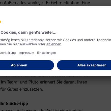
 im Außen alles wankt, z. B. Gehmeditation. Eine
auch Prokrastination. Hier hilft ein kritischer
nnvoll nutzen Sie Ihre Zeit? Welchen wichtigen
den Sie aufgrund von Ängsten?
E LÄUFT ES IM JOB?
ch vier Planeten öffnen beruflich die richtigen
n sichtbar wird, hat beste Karten. Ende Juni
eativität: perfekt, um ungewöhnliche Lösungen
 im Juli: Merkur wird rückläufig und bremst
ür Korrekturen ein! Im Herbst verlangt Venus
n im Team, und Pluto erinnert Sie daran, Ihren
 für Gutes einzusetzen.
Ihr Glücks-Tipp
mpass, auch wenn alle Welt in eine andere