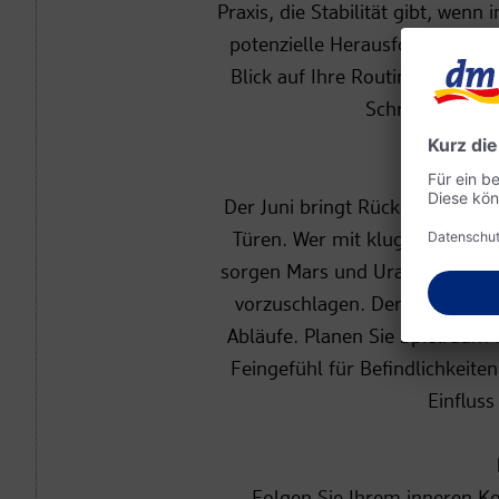
Praxis, die Stabilität gibt, wenn
potenzielle Herausforderung ist 
Blick auf Ihre Routinen: Wie si
Schritt vermei
WI
Der Juni bringt Rückenwind: Glei
Türen. Wer mit klugen Konzepte
sorgen Mars und Uranus für Kr
vorzuschlagen. Der Knackpunkt
Abläufe. Planen Sie Spielraum f
Feingefühl für Befindlichkeite
Einfluss
Folgen Sie Ihrem inneren Ko