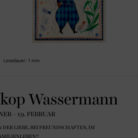
Lesedauer:
1
min
skop Wassermann
NNER – 19. FEBRUAR
 DER LIEBE, BEI FREUNDSCHAFTEN, IM
AMILIENLEBEN?