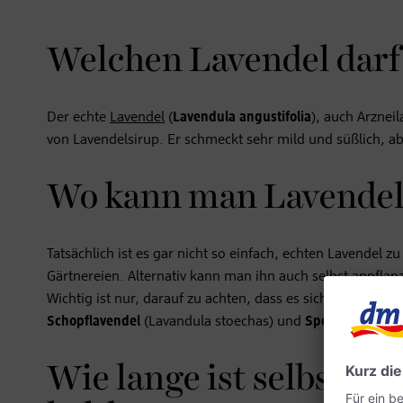
Welchen Lavendel dar
Der echte
Lavendel
(
Lavendula angustifolia
), auch Arzneil
von Lavendelsirup. Er schmeckt sehr mild und süßlich, abe
Wo kann man Lavendel
Tatsächlich ist es gar nicht so einfach, echten Lavende
Gärtnereien. Alternativ kann man ihn auch selbst anpflan
Wichtig ist nur, darauf zu achten, dass es sich
wirklich um
Schopflavendel
(Lavandula stoechas) und
Speiklavendel
(L
Wie lange ist selbstge