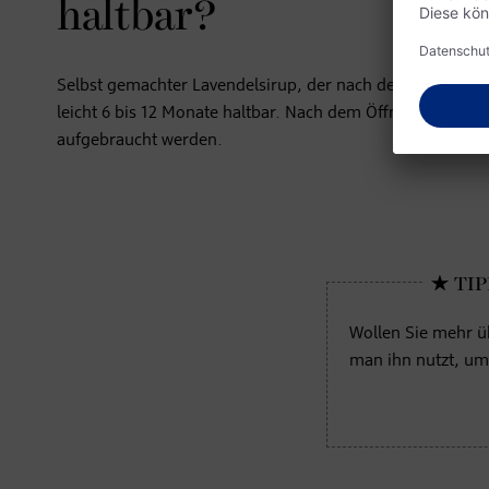
haltbar?
Selbst gemachter Lavendelsirup, der nach der Zubereitung i
leicht 6 bis 12 Monate haltbar. Nach dem Öffnen sollte de
aufgebraucht werden.
Wollen Sie mehr 
man ihn nutzt, um