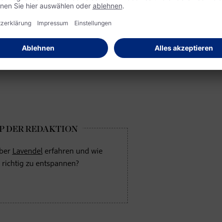
n sterilisierte Flaschen gefüllt und kühl sowie dunkel gelagert w
r
Sirup
im Kühlschrank aufbewahrt und innerhalb weniger Woch
über
Lavendel
erfahren und wie
 richtig zu entspannen?