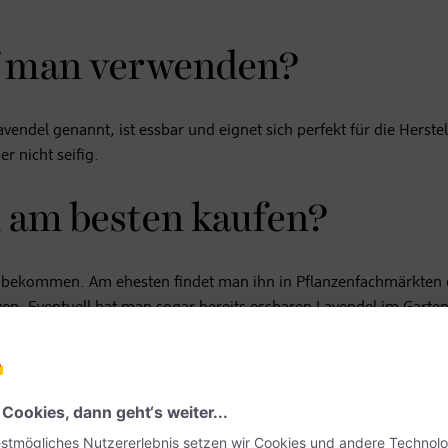
f man verwenden?
avendel genannt, ist essbar und eignet sich perfekt für die Herste
r nicht seifig.
 am besten kaufen?
l zu bekommen. Am ehesten findet man ihn in Pflanzenfachmärkten
zen. Eventuell hat man sogar bereits essbaren Lavendel im Garten
 essbaren Lavendel handelt! Nicht zum Verzehr
geeignet sind
avandula latifolia).
machter Lavendelsirup