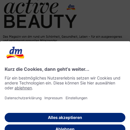
Das Magazin von dm rund um Schönheit, Gesundheit, Leben – für ein ausgewogenes
und verantwortungsvolles Miteinander.
Kontakt
dm Online Shop
Mediadaten
ACTIVE BEAUTY Magazin
Impressum
Datenschutz
Barrierefreiheit
KI-Richtlinie
© 2026 dm drogerie markt GmbH