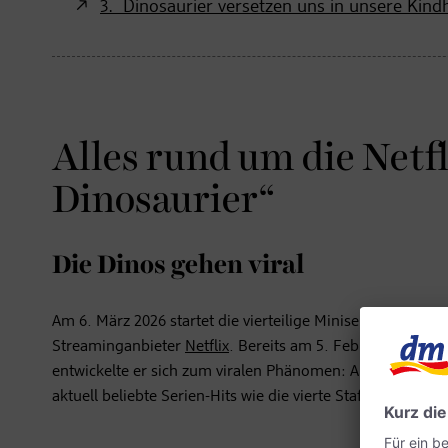
3. Dinosaurier versetzen uns in unsere Kind
Alles rund um die Netf
Dinosaurier“
Die Dinos gehen viral
Am 6. März 2026 startet die vierteilige Miniserie „Die Di
Streaminganbieter
Netflix
. Bereits am 5. Februar wurde d
entwickelte er sich zum viralen Phänomen: Allein auf You
aktuell beliebte Serien-Hits wie die vierte Staffel von „
Bri