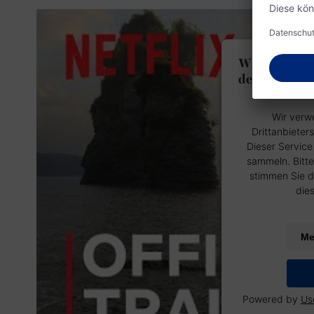
Wir benötig
den YouTube 
Wir verw
Drittanbieter
Dieser Service
sammeln. Bitte
stimmen Sie d
die
Me
Powered by
Us