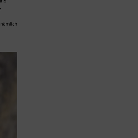
 und
e
d
 nämlich