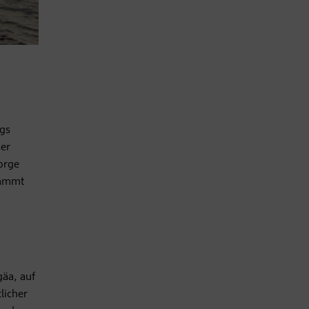
rgs
ser
eorge
tammt
äa, auf
licher