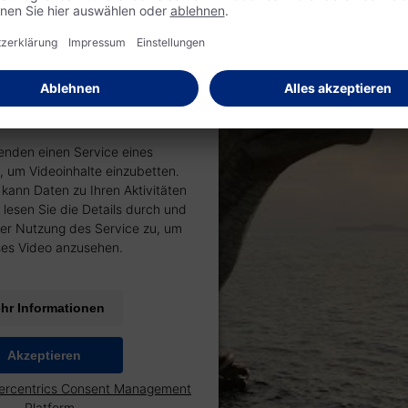
en Ihre Zustimmung, um
Video-Service zu laden!
enden einen Service eines
s, um Videoinhalte einzubetten.
 kann Daten zu Ihren Aktivitäten
 lesen Sie die Details durch und
er Nutzung des Service zu, um
ses Video anzusehen.
hr Informationen
Akzeptieren
ercentrics Consent Management
Platform