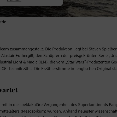
erie
Team zusammengestellt. Die Produktion liegt bei Steven Spielbe
lastair Fothergill, den Schöpfern der preisgekrönten Serie „Un
ndustrial Light & Magic (ILM), die vom „Star Wars“-Produzenten G
n CGI-Technik zählt. Die Erzählerstimme im englischen Original s
wartet
mit in die spektakuläre Vergangenheit des Superkontinents Pang
mittelalters (Mesozoikum) wurden. Anhand neuester wissenschaft