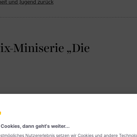
heit und Jugend zurück
lix-Miniserie „Die
nosaurier“ von Starregisseur und -produzent Steven Spielberg bei
er Trailer der Naturdokumentation veröffentlicht. Innerhalb weni
Tube verzeichnet das Video schon über zwölf Millionen Aufrufe – 
dgerton
“ oder „Virgin River“.