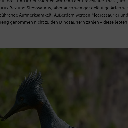
Blütezeit und ihr Aussterben während der Erdzeitalter Trias, Jura
aurus Rex und Stegosaurus, aber auch weniger geläufige Arten wi
ebührende Aufmerksamkeit. Außerdem werden Meeressaurier un
 streng genommen nicht zu den Dinosauriern zählen – diese lebten