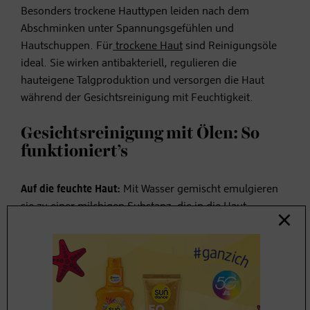
Besonders trockene Hauttypen leiden nach dem
Abschminken unter Spannungsgefühlen und
Hautschuppen. Für
trockene Haut
sind Reinigungsöle
ideal. Sie wirken antibakteriell, regulieren die
hauteigene Talgproduktion und versorgen die Haut
während der Gesichtsreinigung mit Feuchtigkeit.
Gesichtsreinigung mit Ölen: So
funktioniert’s
Auf die feuchte Haut:
Mit Wasser gemischt emulgieren
sie zu einer milchigen Substanz, die in die Haut
einmassiert wird. Danach mit Wasser abspülen. So wird
die Haut beim Reinigen direkt mit Feuchtigkeit versorgt.
Auf die trockene Haut:
Manche Reinigungsöle
(traditionellerweise in der koreanischen Beauty-Routine)
werden auf die trockene Haut aufgetragen und