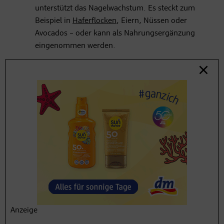
unterstützt das Nagelwachstum. Es steckt zum
Beispiel in
Haferflocken
, Eiern, Nüssen oder
Avocados – oder kann als Nahrungsergänzung
eingenommen werden.
Ausreichend trinken
: Viel Wasser zu trinken, tut
nicht nur der Haut gut – auch die Nägel
profitieren davon. Sie bleiben so elastischer und
brechen seltener ab.
Erfahren Sie hier die Anzeichen dafür, dass Sie
zu
wenig Wasser getrunken
haben.
Anzeige