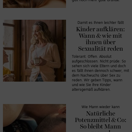
gibt noch mehr gute Gründe.
Damit es Ihnen leichter fällt
Kinder aufklären:
Wann & wie mit
ihnen über
Sexualität reden
Tolerant. Offen. Absolut
aufgeschlossen. Nicht prüde: So
sehen sich viele Eltern und doch
es fällt ihnen dennoch schwer, mit
dem Nachwuchs über Sex zu
reden. Wir geben Tipps, wann
und wie Sie Ihre Kinder
altersgemäß aufklären.
Wie Mann wieder kann
Natürliche
Potenzmittel & Co:
So bleibt Mann