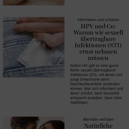
Informieren und schützen
HPV und Co:
Warum wir sexuell
übertragbare
Infektionen (STI)
ernst nehmen
müssen
Neben HIV gibt es eine ganze
Reihe sexuell übertragbarer
Infektionen (STI), mit denen sich
junge Erwachsene beim
Geschlechtsverkehr anstecken
können. Wer sich informiert und
davor schützt, kann Sexualität
entspannt ausleben. Ganz ohne
Spätfolgen.
Alternativ verhüten
Natürliche