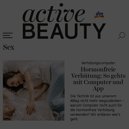
Sex
Verhütungscomputer
Hormonfreie
Verhütung: So gehts
mit Computer und
App
Die Technik ist aus unserem
Alltag nicht mehr wegzudenken –
warum Computer nicht auch für
die hormonfreie Verhütung
verwenden? Wir erklären wie’s
geht.