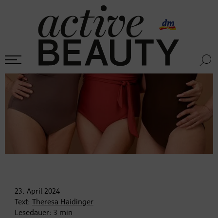
23. April
2024
Text:
Theresa Haidinger
Lesedauer:
3
min