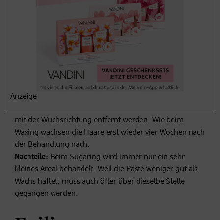
Sugaring
Vorteile:
Ähnlich wie Waxing, aber schonender –
Sugaring
war bereits im alten Ägypten als Methode zur
Haarentfernung beliebt. Die Sugaring-Paste setzt sich
jedoch nur aus natürlichen Zutaten zusammen und ist
deshalb deutlich schonender zur Haut als Waxing.
Anzeige
Eingewachsene Haare treten selten auf, da die Härchen
mit der Wuchsrichtung entfernt werden. Wie beim
Waxing wachsen die Haare erst wieder vier Wochen nach
der Behandlung nach.
Nachteile:
Beim Sugaring wird immer nur ein sehr
kleines Areal behandelt. Weil die Paste weniger gut als
Wachs haftet, muss auch öfter über dieselbe Stelle
gegangen werden.