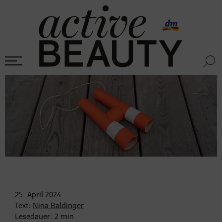
25. April
2024
Text:
Nina Baldinger
Lesedauer:
2
min