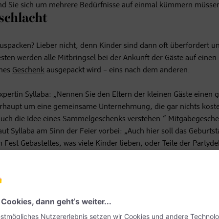
und Sie sich um mehrere Bedürfnisse auf einmal kümmern müsse
schlacht
spacken? Lieber nicht, denn Kinder sind dann oft überfordert u
sten werden alle Mitbringsel bei der Ankunft der Gäste auf einen 
ches
Geschenk
ausgepackt wird – eins nach dem anderen.
pertin Syllaba: „Nennen Sie den Eltern der kleinen Gäste einen 
berhaupt um eine gemeinsame Unternehmung, die gar nichts kost
uch die Idee eines Sammelgeschenks verstehen.“ Mitgabegesche
t Syllaba am Sinn der Feier vorbei: „Auch hier soll das Geburts
Fest Gebasteltes, was viele Kinder lieben, oder Teile der Partyde
nheit zum Austoben
ergeburtstages. Im Sommer genügt dafür eine Wasserschlacht im
chter Spielplatz oder der Wald eine passende Location für eine