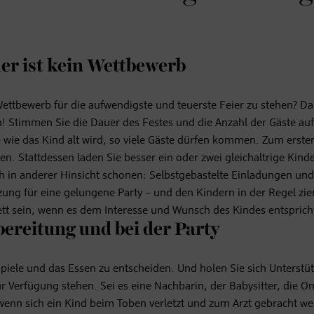
der ist kein Wettbewerb
ttbewerb für die aufwendigste und teuerste Feier zu stehen? Da 
n! Stimmen Sie die Dauer des Festes und die Anzahl der Gäste auf
re wie das Kind alt wird, so viele Gäste dürfen kommen. Zum erst
n. Stattdessen laden Sie besser ein oder zwei gleichaltrige Kind
 in anderer Hinsicht schonen: Selbstgebastelte Einladungen und 
zung für eine gelungene Party – und den Kindern in der Regel zie
nett sein, wenn es dem Interesse und Wunsch des Kindes entsprich
rbereitung und bei der Party
Spiele und das Essen zu entscheiden. Und holen Sie sich Unterstü
ur Verfügung stehen. Sei es eine Nachbarin, der Babysitter, die 
g, wenn sich ein Kind beim Toben verletzt und zum Arzt gebracht w