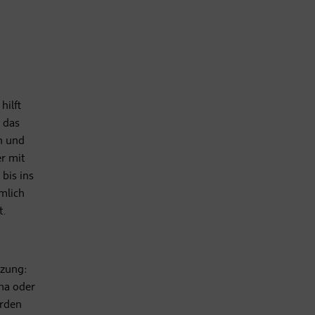
hilft
 das
en und
er mit
bis ins
mlich
t.
tzung:
Oma oder
erden