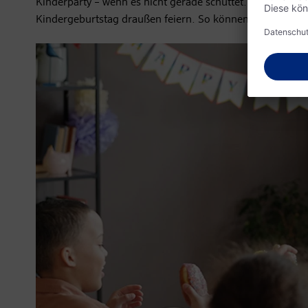
Kinderparty – wenn es nicht gerade schüttet. Kündigen S
Kindergeburtstag draußen feiern. So können die Eltern i