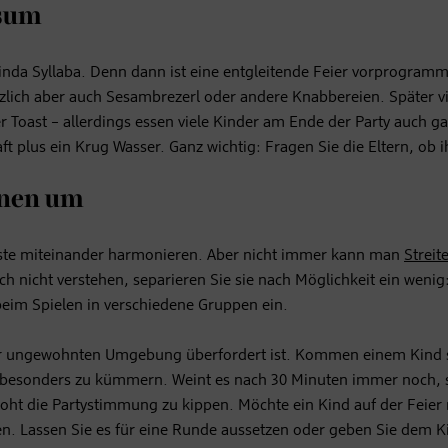
nsum
Linda Syllaba. Denn dann ist eine entgleitende Feier vorprogramm
tzlich aber auch Sesambrezerl oder andere Knabbereien. Später vi
r Toast – allerdings essen viele Kinder am Ende der Party auch ga
ft plus ein Krug Wasser. Ganz wichtig: Fragen Sie die Eltern, ob i
änen um
Gäste miteinander harmonieren. Aber nicht immer kann man
Streit
ch nicht verstehen, separieren Sie sie nach Möglichkeit ein wenig
 beim Spielen in verschiedene Gruppen ein.
n der ungewohnten Umgebung überfordert ist. Kommen einem Kind
s besonders zu kümmern. Weint es nach 30 Minuten immer noch, s
oht die Partystimmung zu kippen. Möchte ein Kind auf der Feier 
. Lassen Sie es für eine Runde aussetzen oder geben Sie dem K