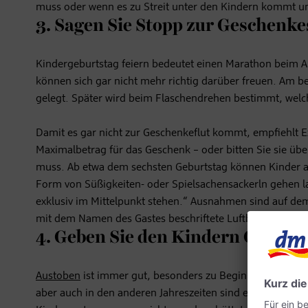
muss oder wenn es zu Streit unter den Kindern kommt 
3. Sagen Sie Stopp zur Geschenke
Kindergeburtstag feiern bedeutet einen Marathon beim Au
können sich gar nicht mehr richtig darüber freuen. Am be
gelegt. Später wird beim Flaschendrehen bestimmt, wel
Damit es gar nicht zur Geschenkeflut kommt, empfiehlt Ex
Maximalbetrag für das Geschenk – oder bitten Sie sie ü
muss. Ab etwa dem sechsten Geburtstag können Kinder a
Form von Süßigkeiten- oder Spielsachensackerln gehen lau
exklusiv im Mittelpunkt stehen.“ Ausnahmen sind auf dem 
mit dem Namen des Gastes beschriftete Luftballons.
4. Geben Sie den Kindern Gelege
Austoben
ist immer gut, besonders zu Beginn eines Kind
aber auch in den anderen Jahreszeiten sind ein altersgere