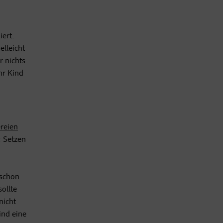
iert.
elleicht
r nichts
hr Kind
ereien
: Setzen
 schon
ollte
nicht
ind eine