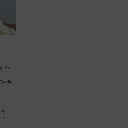
,
petto
Sie die
ein,
der