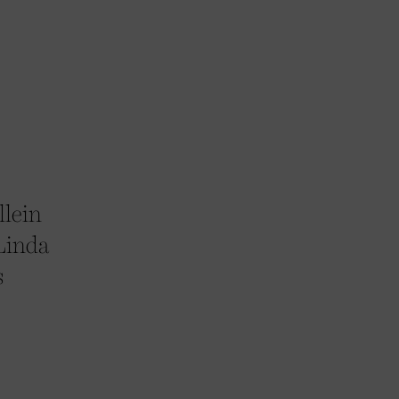
llein
 Linda
s