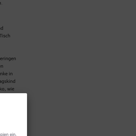
n.
nd
Tisch
geringen
en
nke in
tagskind
ko, wie
 Garten,