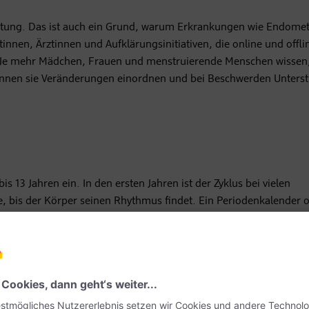
blutung. Das ist auch ein Grund, warum Erkrankungen wie Endomet
nnen, Ärztinnen und Aufklärungsinitiativen, die online und offli
. Je mehr Mädchen, Frauen und menstruierende Menschen wissen
 können sie Veränderungen einordnen und bei Beschwerden Unters
s 13 Jahren ein. In den ersten Jahren ist der Zyklus bei vielen
e, bis der Körper seinen Rhythmus findet. Ein Periodenkalender 
ugendliche spielerisch und altersgerecht über Menstruation, Zyk