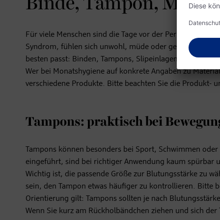
Binde, Tampon, Menstr
Für viele Menschen sind die Tage vor der Periode hera
Syndrom, fühlen sich unwohl, müde oder gereizter als son
besten passt: Binden, Tampons, Slipeinlagen, Perioden
Wer bei Monatshygiene auf konkrete Angaben zu Materiali
verschiedene Produkte. Bitte beachten Sie die Produkt- u
Tampons: praktisch bei Bewegun
Tampons können besonders bei Sport, Schwimmen oder kö
eingeführt, sind bei richtiger Anwendung kaum spürbar 
Wichtig ist, die passende Größe zur Blutungsstärke zu w
sein, den Tampon etwas häufiger zu kontrollieren. Bitte
Orientierung gilt: Tampons sollten je nach Blutungsstä
Wenn Sie kurz am Rückholbändchen ziehen und sich der Ta