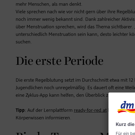
mehr Menschen, als man denkt.
Viele sprechen nach wie vor nicht gern über ihre Regel
noch immer wenig bekannt sind. Dank zahlreicher Aktivisti
über Menstruation sprechen, wird das Thema sichtbarer
unterschiedlich Menstruation sein kann, desto leichter
suchen.
Die erste Periode
Die erste Regelblutung setzt im Durchschnitt etwa mit 12 bi
Jugendlichen noch unregelmäßig. Es dauert oft eine Weil
eine Zyklus-App kann helfen, den Überblick zu behalten.
Tipp
: Auf der Lernplattform
ready-for-red.at
können sich J
Körperwissen informieren.