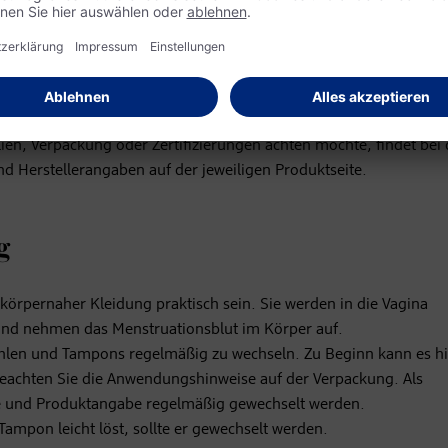
uationstasse
usfordernd. Manche leiden an PMS, dem sogenannten prämenstruel
st. Zusätzlich stellt sich oft die Frage, welches Periodenprodukt
unterwäsche oder
Menstruationstassen
– die Auswahl ist groß.
en, Verpackung oder Zertifizierungen achten möchte, findet bei
nd Herstellerangaben auf der jeweiligen Produktseite.
g
rpernaher Kleidung praktisch sein. Sie werden in die Vagina
und nehmen das Menstruationsblut im Körper auf.
ählen und Tampons regelmäßig zu wechseln. Zu Beginn kann es hi
 beachten Sie die Anwendungshinweise auf der Verpackung. Als
rke und Produktangabe regelmäßig gewechselt werden.
mpon leicht löst, sollte er gewechselt werden.