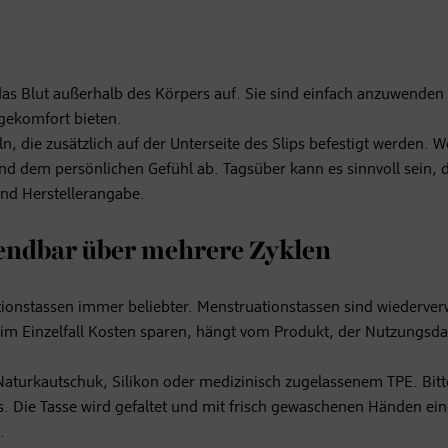
s Blut außerhalb des Körpers auf. Sie sind einfach anzuwenden
gekomfort bieten.
, die zusätzlich auf der Unterseite des Slips befestigt werden. W
d dem persönlichen Gefühl ab. Tagsüber kann es sinnvoll sein, d
und Herstellerangabe.
endbar über mehrere Zyklen
ionstassen immer beliebter. Menstruationstassen sind wiederve
im Einzelfall Kosten sparen, hängt vom Produkt, der Nutzungsd
Naturkautschuk, Silikon oder medizinisch zugelassenem TPE. Bitt
s. Die Tasse wird gefaltet und mit frisch gewaschenen Händen ein
.