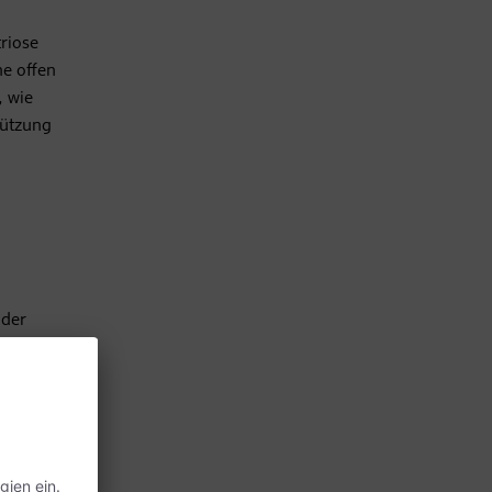
riose
ne offen
, wie
tützung
oder
lus und