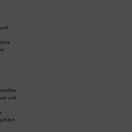
 und
elche
ie
rwendbar
auer und
e
geführt.