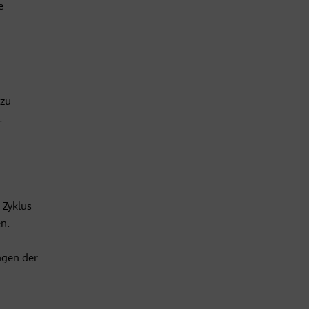
e
 zu
.
 Zyklus
en.
ngen der