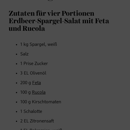
Zutaten für vier Portionen
Erdbeer-Spargel-Salat mit Feta
und Rucola
1 kg Spargel, weiß
Salz
1 Prise Zucker
3 EL Olivenöl
200 g
Feta
100 g
Rucola
100 g Kirschtomaten
1 Schalotte
2 EL Zitronensaft