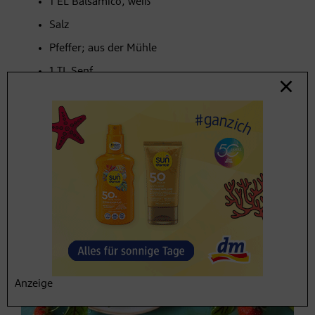
1 EL Balsamico, weiß
Salz
Pfeffer; aus der Mühle
1 TL
Senf
5 EL Olivenöl
150 g
Erdbeeren
Anzeige