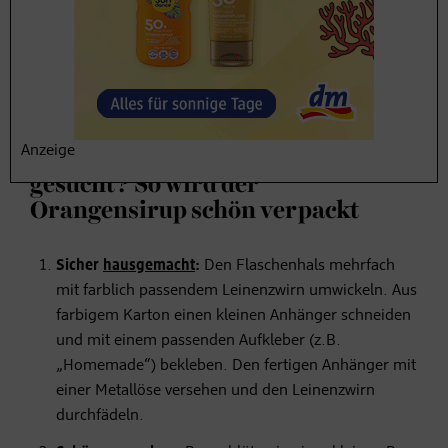
Gewürzen in einen Topf geben: Nelken,
Zimt
,
Kardamom und das Mark einer Vanilleschote.
Aufkochen und 5 Minuten köcheln lassen, bis der
Sirup
beginnt anzudicken. Heiß in sterile Flaschen füllen. Im
Kühlschrank aufbewahren.
Anzeige
Geschenk oder Mitbringsel
gesucht? So wird der
Orangensirup schön verpackt
Sicher
hausgemacht
:
Den Flaschenhals mehrfach
mit farblich passendem Leinenzwirn umwickeln. Aus
farbigem Karton einen kleinen Anhänger schneiden
und mit einem passenden Aufkleber (z.B.
„Homemade“) bekleben. Den fertigen Anhänger mit
einer Metallöse versehen und den Leinenzwirn
durchfädeln.