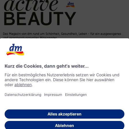
Das Magazin von dm rund um Schönheit, Gesundheit, Leben – für ein ausgewogenes
und verantwortungsvolles Miteinander.
Kontakt
dm Online Shop
Mediadaten
ACTIVE BEAUTY Magazin
Impressum
Datenschutz
Barrierefreiheit
KI-Richtlinie
© 2026 dm drogerie markt GmbH