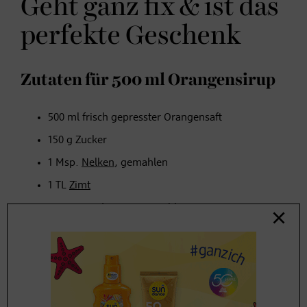
Geht ganz fix & ist das
perfekte Geschenk
Zutaten für 500 ml Orangensirup
500 ml frisch gepresster Orangensaft
150 g Zucker
1 Msp.
Nelken
, gemahlen
1 TL
Zimt
1 Msp. Kardamom, gemahlen
Mark einer Vanilleschote
Zubereitung Orangensirup
Frisch gepressten Orangensaft mit Zucker und diesen