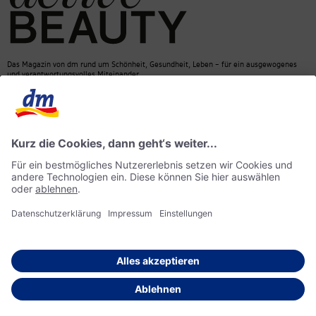
Das Magazin von dm rund um Schönheit, Gesundheit, Leben – für ein ausgewogenes
und verantwortungsvolles Miteinander.
Kontakt
dm Online Shop
Mediadaten
ACTIVE BEAUTY Magazin
Impressum
Datenschutz
Barrierefreiheit
KI-Richtlinie
© 2026 dm drogerie markt GmbH