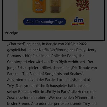
we meet on vacation“
mit?
Die Hauptdarstellerin von „People we meet on vacation“
Anzeige
heißt Emily Bader. Sie ist aus der Fernsehserie
„Charmed“ bekannt, in der sie von 2019 bis 2022
gespielt hat. In der Netflix-Verfilmung des Emily-Henry-
Romans schlüpft sie in die Rolle der Poppy. Ihr
Counterpart Alex wird von Tom Blyth verkörpert. Der
junge Schauspieler brillierte bereits in „Die Tribute von
Panem – The Ballad of Songbirds and Snakes“.
Außerdem mit von der Partie: Lucien Laviscount als
Trey. Der sympathische Schauspieler hat bereits in
seiner Rolle als Alfie in „
Emily in Paris
“ die Herzen der
Zuschauerinnen erobert. Wer der beiden Männer – ihr
bester Freund Alex oder der perfekt passende Trey – ist