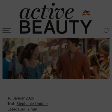
16. Januar
2026
Text:
Stephanie Lindner
Lesedauer:
2
min