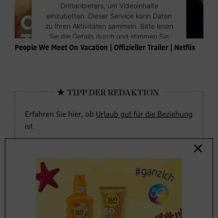
Drittanbieters, um Videoinhalte
einzubetten. Dieser Service kann Daten
zu Ihren Aktivitäten sammeln. Bitte lesen
Sie die Details durch und stimmen Sie
der Nutzung des Service zu, um dieses
People We Meet On Vacation | Offizieller Trailer | Netflix
Video anzusehen.
Mehr Informationen
Akzeptieren
Erfahren Sie hier, ob
Urlaub gut für die Beziehung
ist.
Powered by
Usercentrics Consent
Management Platform
Wer spielt bei „People