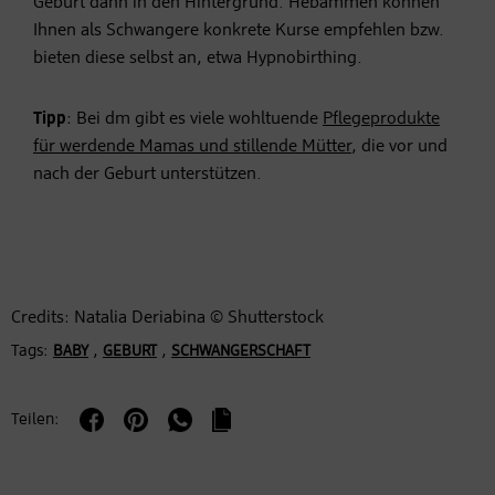
Geburt dann in den Hintergrund. Hebammen können
Ihnen als Schwangere konkrete Kurse empfehlen bzw.
bieten diese selbst an, etwa Hypnobirthing.
Tipp
: Bei dm gibt es viele wohltuende
Pflegeprodukte
für werdende Mamas und stillende Mütter
, die vor und
nach der Geburt unterstützen.
Credits: Natalia Deriabina © Shutterstock
Tags:
,
,
BABY
GEBURT
SCHWANGERSCHAFT
Teilen: