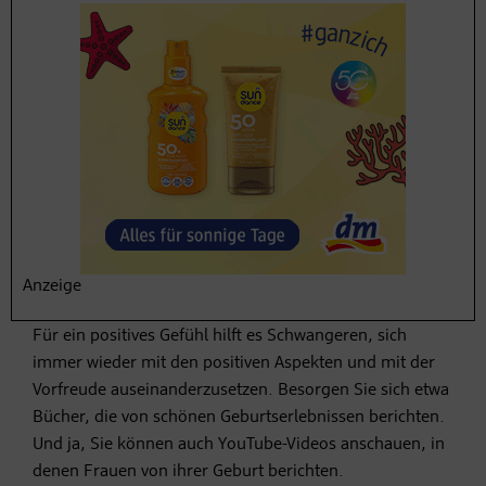
konzentrieren
Wer sich zu viele Sorgen macht läuft Gefahr, sich nicht
mit den positiven Seiten der Geburt
auseinanderzusetzen. Außerdem verselbständigen sich
die negativen Gedanken irgendwann und die Angst vor
der Geburt nimmt überhand.
#4 Die Vorfreude bewusst
zelebrieren
Anzeige
Für ein positives Gefühl hilft es Schwangeren, sich
immer wieder mit den positiven Aspekten und mit der
Vorfreude auseinanderzusetzen. Besorgen Sie sich etwa
Bücher, die von schönen Geburtserlebnissen berichten.
Und ja, Sie können auch YouTube-Videos anschauen, in
denen Frauen von ihrer Geburt berichten.