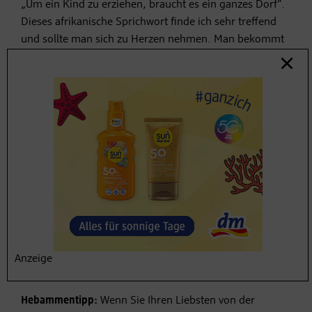
„Um ein Kind zu erziehen, braucht es ein ganzes Dorf“.
Dieses afrikanische Sprichwort finde ich sehr treffend
und sollte man sich zu Herzen nehmen. Man bekommt
keinen Orden dafür, wenn man alles allein macht und
keine Hilfe annimmt. Trauen Sie sich also ruhig, die
Hilfe, die Ihnen angeboten wird, anzunehmen.
Freundinnen, Freunde und Familie können für Sie
kochen, einkaufen, putzen oder mal eine Stunde auf Ihr
Baby aufpassen, wenn Sie sich damit wohlfühlen.
Wichtig ist zugleich aber auch, Ihre Wünsche und
Bedürfnisse
klar zu
kommunizieren
und sich nicht
unterbuttern zu lassen. Sie wollen in der ersten Woche
überhaupt keinen Besuch, sondern in Ihrer Wochenbett-
Blase mit Ihrer kleinen Familie allein sein? Absolut
Anzeige
legitim!
Hebammentipp:
Wenn Sie Ihren Liebsten von der