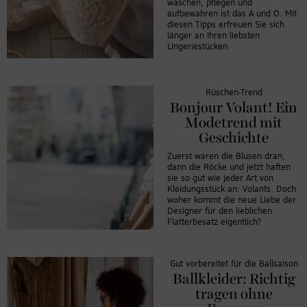
Service zu, um
waschen, pflegen und
aufbewahren ist das A und O. Mit
dieses Video
diesen Tipps erfreuen Sie sich
anzusehen.
länger an Ihren liebsten
Lingeriestücken.
Mehr
Informationen
Rüschen-Trend
Bonjour Volant! Ein
Akzeptieren
Modetrend mit
Geschichte
Powered by
Usercentrics
Zuerst waren die Blusen dran,
Consent
dann die Röcke und jetzt haften
sie so gut wie jeder Art von
Management
Kleidungsstück an: Volants. Doch
Platform
woher kommt die neue Liebe der
Designer für den lieblichen
Flatterbesatz eigentlich?
Gut vorbereitet für die Ballsaison
Ballkleider: Richtig
tragen ohne