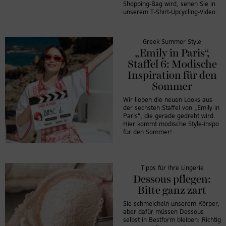
Shopping-Bag wird, sehen Sie in
Video-Service
unserem T-Shirt-Upcycling-Video.
zu laden!
Wir
Greek Summer Style
verwenden
„Emily in Paris“,
einen Service
Staffel 6: Modische
eines
Inspiration für den
Drittanbieters,
Sommer
um
Wir lieben die neuen Looks aus
Videoinhalte
der sechsten Staffel von „Emily in
einzubetten.
Paris“, die gerade gedreht wird.
Dieser Service
Hier kommt modische Style-Inspo
kann Daten zu
für den Sommer!
Ihren
Aktivitäten
sammeln. Bitte
Tipps für Ihre Lingerie
lesen Sie die
Dessous pflegen:
Details durch
Bitte ganz zart
und stimmen
Sie schmeicheln unserem Körper,
Sie der
aber dafür müssen Dessous
Nutzung des
selbst in Bestform bleiben: Richtig