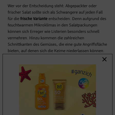
Wer vor der Entscheidung steht: Abgepackter oder
frischer Salat sollte sich als Schwangere auf jeden Fall
für die
frische Variante
entscheiden. Denn aufgrund des
feuchtwarmen Mikroklimas in den Salatpackungen
können sich Erreger wie Listerien besonders schnell
vermehren. Hinzu kommen die zahlreichen
Schnittkanten des Gemüses, die eine gute Angriffsfläche
bieten, auf denen sich die Keime niederlassen können.
7. Ungewaschenes
Obst und Gemüse
Es gibt kaum etwas Gesünderes als Obst und
Gemüse
.
Schwangere sollten die Früchte jedoch unbedingt
gründlich waschen
und im besten Fall
abschälen
. Denn
auf den Schalen können sich Parasiten tummeln, vor