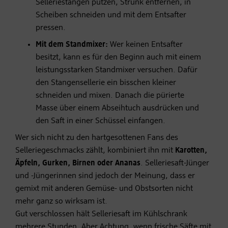
Selleriestangen putzen, Strunk entfernen, in
Scheiben schneiden und mit dem Entsafter
pressen.
Mit dem Standmixer:
Wer keinen Entsafter
besitzt, kann es für den Beginn auch mit einem
leistungsstarken Standmixer versuchen. Dafür
den Stangensellerie ein bisschen kleiner
schneiden und mixen. Danach die pürierte
Masse über einem Abseihtuch ausdrücken und
den Saft in einer Schüssel einfangen.
Wer sich nicht zu den hartgesottenen Fans des
Selleriegeschmacks zählt, kombiniert ihn mit
Karotten,
Äpfeln, Gurken, Birnen oder Ananas
. Selleriesaft-Jünger
und -Jüngerinnen sind jedoch der Meinung, dass er
gemixt mit anderen Gemüse- und Obstsorten nicht
mehr ganz so wirksam ist.
Gut verschlossen hält Selleriesaft im Kühlschrank
mehrere Stunden. Aber Achtung, wenn frische Säfte mit