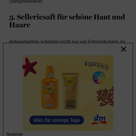
Stangensellerie!
3. Selleriesaft für schöne Haut und
Haare
Antioxidantien schützen nicht nur vor Entzündungen im
Körper, auch das Hautbild kann von ihnen profitieren.
So helfen sekundäre Pflanzenstoffe wie Vitamin C, E
und Beta-Carotin dabei, freie Radikale im Körper zu
binden und somit den
Hautalterungsprozess zu
verlangsamen
. Vereinfacht heißt das: Sellerie schützt vor
UV-Strahlen und kann sogar Fältchen und Akne mildern!
Die enthaltenen Mineralien und Vitamine stärken zudem
brüchige Nägel
und Haare.
Selleriesaft
Anzeige