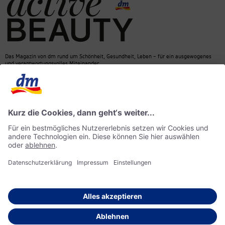
Das Magazin von dm rund um Schönheit, Gesundheit, Leben – für ein ausgewogenes
und verantwortungsvolles Miteinander.
Kontakt
dm Online Shop
Mediadaten
ACTIVE BEAUTY Magazin
Impressum
Datenschutz
Barrierefreiheit
KI-Richtlinie
© 2026 dm drogerie markt GmbH