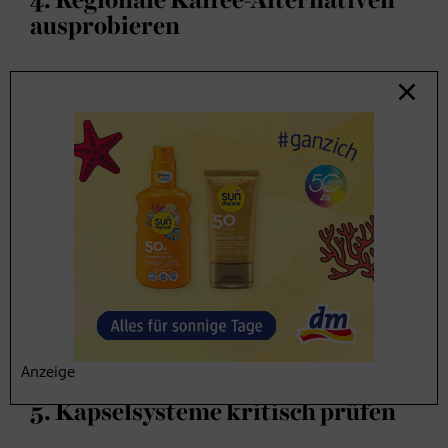
4. Regionale Kaffee-Alternativen
ausprobieren
Kaffee kommt üblicherweise aus Regionen rund um den
Äquator, zum Beispiel aus Afrika oder Südamerika. In
Europa wird Kaffee bislang nur auf der Kanareninsel
Gran Canaria angebaut. Es gibt aber
regionale
Alternativen zur beliebten Kaffeebohne
: Dazu zählen
etwa Malzkaffee oder Lupinenkaffee – beide sind
koffeinfrei.
Man muss nicht gleich ganz umsteigen.
Wer einen Teil
seines Kaffeekonsums durch regionale koffeinfreie
Alternativen ersetzt
, kann neue Geschmacksalternativen
ausprobieren und den Bedarf an importierten
Kaffeebohnen verringern.
Anzeige
5. Kapselsysteme kritisch prüfen