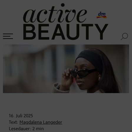
16. Juli
2025
Text:
Magdalena Langeder
Lesedauer:
2
min