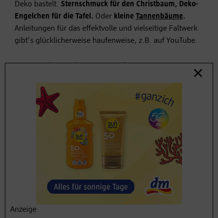
Deko bastelt.
Sternschmuck für den Christbaum, Deko-
Engelchen für die Tafel.
Oder
kleine
Tannenbäume
.
Anleitungen für das effektvolle und vielseitige Faltwerk
gibt‘s glücklicherweise haufenweise, z.B. auf YouTube.
3. Weihnachtsengerl aus
Eierkartons
Auch aus nicht mehr benötigten Eierkartons kann
Schönes entstehen – in der Weihnachtszeit
beispielsweise kleine Engelchen, die man
auf der
Festtafel
drapieren kann, in einem Regal oder auf der
Fensterbank
.
Dazu die spitz zulaufenden Zylinder, die die Eier vor
Bruch schützen sollen, herauslösen und umdrehen,
sodass die breite Seite nach unten schaut. Flügel lassen
Anzeige
sich z.B. aus Keks- oder Geschenkpapier basteln. Und