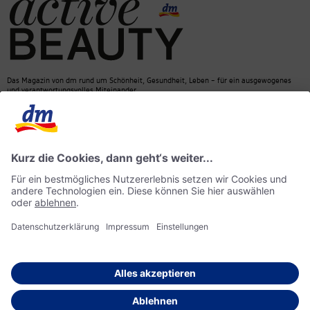
Das Magazin von dm rund um Schönheit, Gesundheit, Leben – für ein ausgewogenes
und verantwortungsvolles Miteinander.
Kontakt
dm Online Shop
Mediadaten
ACTIVE BEAUTY Magazin
Impressum
Datenschutz
Barrierefreiheit
KI-Richtlinie
© 2026 dm drogerie markt GmbH