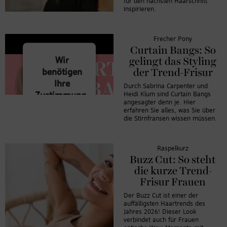
für den nächsten Haarschnitt
inspirieren.
Frecher Pony
Curtain Bangs: So
Wir
gelingt das Styling
benötigen
der Trend-Frisur
Ihre
Durch Sabrina Carpenter und
Zustimmung,
Heidi Klum sind Curtain Bangs
angesagter denn je. Hier
um den
erfahren Sie alles, was Sie über
YouTube
die Stirnfransen wissen müssen.
Video-Service
zu laden!
Raspelkurz
Buzz Cut: So steht
Wir
verwenden
die kurze Trend-
einen Service
Frisur Frauen
eines
Der Buzz Cut ist einer der
Drittanbieters,
auffälligsten Haartrends des
um
Jahres 2026! Dieser Look
verbindet auch für Frauen
Videoinhalte