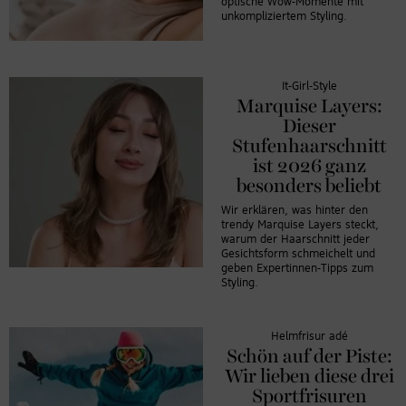
optische Wow-Momente mit
einzubetten.
unkompliziertem Styling.
Dieser Service
kann Daten zu
Ihren
It-Girl-Style
Aktivitäten
Marquise Layers:
sammeln. Bitte
Dieser
lesen Sie die
Stufenhaarschnitt
Details durch
und stimmen
ist 2026 ganz
Sie der
besonders beliebt
Nutzung des
Wir erklären, was hinter den
Service zu, um
trendy Marquise Layers steckt,
dieses Video
warum der Haarschnitt jeder
Gesichtsform schmeichelt und
anzusehen.
geben Expertinnen-Tipps zum
Styling.
Mehr
Informationen
Helmfrisur adé
Schön auf der Piste:
Akzeptieren
Wir lieben diese drei
Sportfrisuren