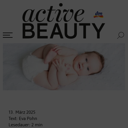
13. März
2025
Text:
Eva Pohn
Lesedauer:
2
min