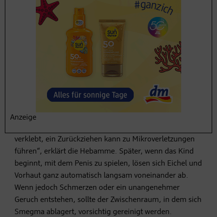
häufig zwischen äußeren und inneren Vulvalippen
Ablagerungen befinden, sollte diese Region vorsichtig
mit einem feuchten Tuch, jedoch nicht mit einem
Wattestäbchen gesäubert werden. Beim Wickeln von
Buben (und auch manchen Mädchen) muss man sich
auf eine ungewollte Dusche einstellen: Beim Ausziehen
der warmen Windel kommt kalte Luft an den Penis, die
den Harndrang stimuliert. Für Bubeneltern gilt
außerdem: „Nicht unter der Vorhaut säubern, außer
man hat das Gefühl, dem Baby tut etwas weh. Denn die
Anzeige
Vorhaut ist in der Regel noch fest mit der Eichel
verklebt, ein Zurückziehen kann zu Mikroverletzungen
führen“, erklärt die Hebamme. Später, wenn das Kind
beginnt, mit dem Penis zu spielen, lösen sich Eichel und
Vorhaut ganz automatisch langsam voneinander ab.
Wenn jedoch Schmerzen oder ein unangenehmer
Geruch entstehen, sollte der Zwischenraum, in dem sich
Smegma ablagert, vorsichtig gereinigt werden.