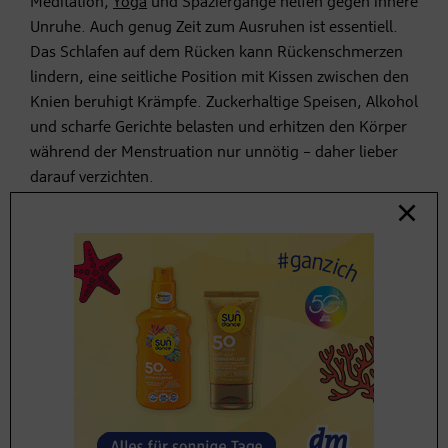
Meditation,
Yoga
und Spaziergänge helfen gegen innere
Unruhe. Auch genug Zeit zum Ausruhen ist essentiell.
Das Schlafen auf dem Rücken kann Rückenschmerzen
lindern, eine seitliche Position mit Kissen zwischen den
Knien beruhigt Krämpfe. Zuckerhaltige Speisen, Alkohol
und scharfe Gerichte belasten und erhitzen den Körper
während der Menstruation nur unnötig – daher lieber
darauf verzichten.
2. Die Follikelphase
Diese Phase liegt vor der Freisetzung der Eizelle,
überschneidet sich also mit der Menstruation und
dauert bis zu 16 Tage. Die vermehrte Produktion des
FSH sowie des Geschlechtshormons Östrogen führt
dazu, dass sich viele Frauen nach Ende der Periode
wieder besser fühlen.