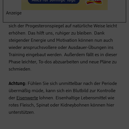
Tipps für diese Zyklusphase:
Mit magnesiumhaltigen Nahrungsmitteln wie etwa
Anzeige
Schokolade
, Milch, Karotten, Avocados und Lachs lässt
sich der Progesteronspiegel auf natürliche Weise leicht
erhöhen. Das hilft uns, ruhiger zu bleiben. Dank
steigender Energie und Motivation können nun auch
wieder anspruchsvollere oder Ausdauer-Übungen ins
Training eingebaut werden. Außerdem fällt es in dieser
Phase leichter, To-dos abzuarbeiten und neue Pläne zu
schmieden.
Achtung:
Fühlen Sie sich unmittelbar nach der Periode
übermäßig müde, kann sich ein Blutbild zur Kontrolle
der
Eisenwerte
lohnen. Eisenhaltige Lebensmittel wie
rotes Fleisch, Spinat oder Kidneybohnen können hier
unterstützen.