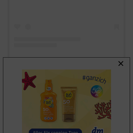
Wie läuft das Training
bei Reformer Pilates
ab?
U
m mit dem Pilates Reformer warm zu werden
, bieten