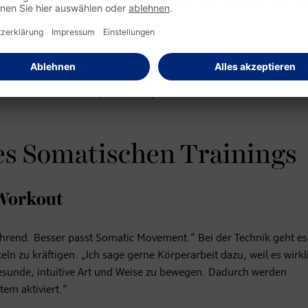
a ab und bedeutet so viel wie Leib oder körperlich. Die Methode
 Dr. Peter A. Levine entwickelten Ansatz des Somatic Experienci
, sondern auch im Körper festsetzen. Die Übungen – sogenannte
S
tregulierung fördern. Die Techniken sind in den USA bereits seit 
chem kombiniert. Auf diese Art erhalten sie mehr Workout-Chara
ich kein Workout ist, wie die Expertin und Praktikerin für somat
es Somatischen Trainings
 Workout
hrend. Besser passt Somatic Movement.“ Bei der Technik geht e
n zu kräftigen. „Ich sage gerne Körperarbeit dazu, weil es wirkl
esunde, intuitive Art und Weise zu bewegen. Dadurch werden
em aktiviert.“