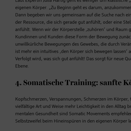
Laut Expertin Julia Hartig geht es weniger um klassische
eigenen Körper. „Zu Beginn geht es darum, anzukomme
Dann begeben wir uns gemeinsam auf die Suche nach einer 
der Ressource, die sich gerade gut anfühlt, oder eine Stell
anfühlt. Wenn wir der Körperstelle ,zuhören‘ und Raum
Kundinnen und Kunden diese Form der Bewegung zunächs
unwillkürliche Bewegungen des Gewebes, die durch Verä
ist mehr ein intuitives ,den Körper sich bewegen lassen‘ 
Verfolgt wird, was sich gut anfühlt! Das sorgt für neue 
Ebene.
4. Somatische Training: sanfte K
Kopfschmerzen, Verspannungen, Schmerzen im Körper, f
vielfältige Art und Weise mehr Leichtigkeit in den Allta
mentalen Gesundheit sind Somatic Movements empfehlen
Selbstzweifel beim Hineinspüren in den eigenen Körper le