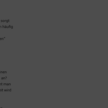
 sorgt
h häufig
sen“
inen
n an?
mmt man
it wird