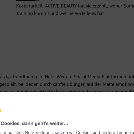
Körperarbeit. ACTIVE BEAUTY hat sie erzählt, woher Som
Training kommt und welche Vorteile es hat.
st
das
Trendthema
im Netz. Wer auf Social-Media-Plattformen un
ngespielt, bei denen durch sanfte Übungen auf der Matte emotion
 hat es damit auf sich? Und wie wirkt das Training auf unseren K
tischen Trainings