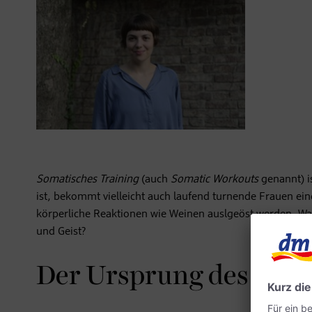
Somatisches Training
(auch
Somatic Workouts
genannt) i
ist, bekommt vielleicht auch laufend turnende Frauen ei
körperliche Reaktionen wie Weinen auslgeöst werden. Was
und Geist?
Der Ursprung des soma