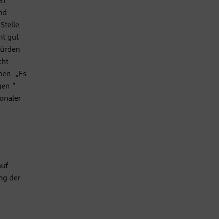
en
nd.
Stelle
ht gut
würden
cht
hen. „Es
gen.“
ionaler
auf
ung der