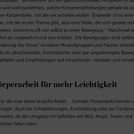
 „Übungen“ als vielmehr um ein ganz individuelles Hinspüren in d
n und wahrzunehmen, welche Körperempfindungen gerade da si
Körperstelle, mit der wir arbeiten wollen. Entweder ist es eine 
e, mit der es ein Thema gibt, also eine Stelle, die sich gerade nic
 geben, kommt es oft von selbst zu einer Bewegung.“ Manchmal 
t als ungewohnt und neu erleben. Die Bewegungen sind viellei
nderung des Tonus’ einzelner Muskelgruppen und Faszien entste
als ein absichtsvolles, kontrolliertes oder gar angestrengtes Bewe
Qualitäten und Empfindungen auf körperlicher, mentaler und emot
örperarbeit für mehr Leichtigkeit
ür die man keine Ursache findet … Somatic Movements können 
g bringen. Auch bei Schlafstörungen, Erschöpfung oder zur Förder
swert, da der Umgang mit Gefühlen wie Wut, Angst, Trauer und
ichter fallen kann.