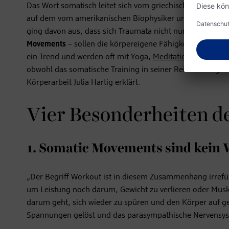
Das Wort somatisch leitet sich vom griechischen Wort Som
auf dem vom amerikanischen Biophysiker und Psychologen
ging davon aus, dass sich Traumata nicht nur psychisch
Movements
– sollen die körpereigene Fähigkeit zur Selbs
ein Trend und werden oft mit Yoga,
Meditation
oder Ähnli
obwohl das somatische Training in seiner Reinform eigentl
Körperarbeit Julia Hartig erklärt.
Vier Besonderheiten d
1. Somatic Movements sind kein
„Der Begriff Workout ist in diesem Zusammenhang irrefü
um Leistung noch darum, Gewicht zu verlieren oder Muskel
darum geht, sich wieder zu spüren und den Körper auf g
Spannungen gelöst und das parasympathische Nervensyst