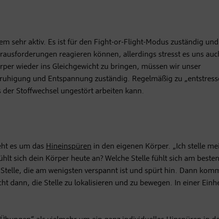
m sehr aktiv. Es ist für den Fight-or-Flight-Modus zuständig und
erausforderungen reagieren können, allerdings stresst es uns auc
er wieder ins Gleichgewicht zu bringen, müssen wir unser
 Beruhigung und Entspannung zuständig. Regelmäßig zu
„entstres
der Stoffwechsel ungestört arbeiten kann.
geht es um das
Hineinspüren
in den eigenen Körper. „Ich stelle me
ühlt sich dein Körper heute an? Welche Stelle fühlt sich am beste
e Stelle, die am wenigsten verspannt ist und spürt hin. Dann ko
t dann, die Stelle zu lokalisieren und zu bewegen. In einer Einhe