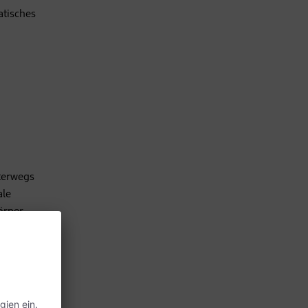
atisches
terwegs
ale
örper