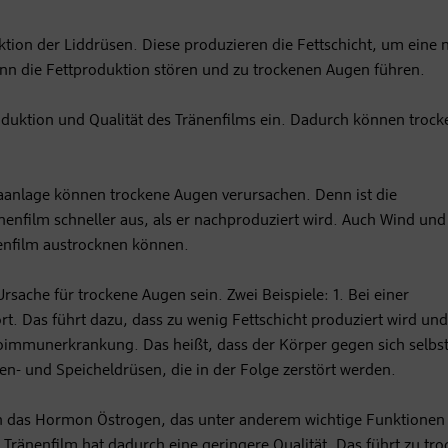
unktion der Liddrüsen. Diese produzieren die Fettschicht, um eine
kann die Fettproduktion stören und zu trockenen Augen führen.
duktion und Qualität des Tränenfilms ein. Dadurch können trock
aanlage können trockene Augen verursachen. Denn ist die
änenfilm schneller aus, als er nachproduziert wird. Auch Wind un
nenfilm austrocknen können.
ache für trockene Augen sein. Zwei Beispiele: 1. Bei einer
. Das führt dazu, dass zu wenig Fettschicht produziert wird und
oimmunerkrankung. Das heißt, dass der Körper gegen sich selbs
en- und Speicheldrüsen, die in der Folge zerstört werden.
en das Hormon Östrogen, das unter anderem wichtige Funktionen 
 Tränenfilm hat dadurch eine geringere Qualität. Das führt zu tr