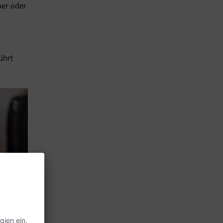
ner oder
ührt