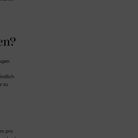
en?
Augen
indlich
e zu
en pro