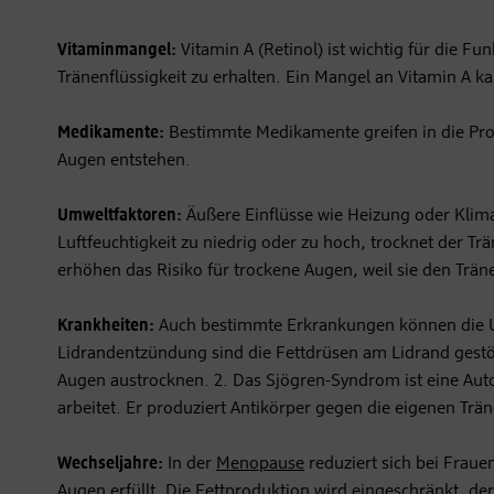
Vitaminmangel:
Vitamin A (Retinol) ist wichtig für die F
Tränenflüssigkeit zu erhalten. Ein Mangel an Vitamin A 
Medikamente:
Bestimmte Medikamente greifen in die Pro
Augen entstehen.
Umweltfaktoren:
Äußere Einflüsse wie Heizung oder Klim
Luftfeuchtigkeit zu niedrig oder zu hoch, trocknet der Tr
erhöhen das Risiko für trockene Augen, weil sie den Trä
Krankheiten:
Auch bestimmte Erkrankungen können die Urs
Lidrandentzündung sind die Fettdrüsen am Lidrand gestört
Augen austrocknen. 2. Das Sjögren-Syndrom ist eine Aut
arbeitet. Er produziert Antikörper gegen die eigenen Trän
Wechseljahre:
In der
Menopause
reduziert sich bei Frau
Augen erfüllt. Die Fettproduktion wird eingeschränkt, der