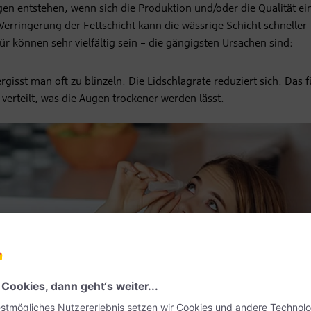
gen entstehen, wenn sich die Produktion und/oder die Qualität ei
Verringerung der Fettschicht kann die wässrige Schicht schneller
r können sehr vielfältig sein – die gängigsten Ursachen sind:
isst man oft zu blinzeln. Die Lidschlagrate reduziert sich. Das f
verteilt, was die Augen trockener werden lässt.