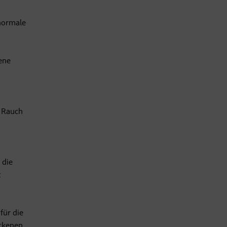
 normale
ene
d Rauch
 die
t
für die
ockenen