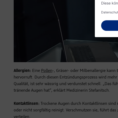
Allergien:
Eine
Pollen
-, Gräser- oder Milbenallergie kann
hervorruft. Durch diesen Entzündungsprozess wird mehr Tr
Qualität, ist sehr wässrig und verdunstet schnell. „Das 
tränende Augen hat“, erklärt Medizinerin Stefanitsch.
Kontaktlinsen:
Trockene Augen durch Kontaktlinsen sind 
oder nicht sorgfältig reinigt. Verschmutzen sie, führt d
verteilen.