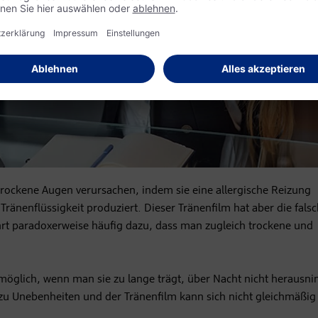
 trockene Augen verursachen, indem sie eine allergische Reizung
änenflüssigkeit produziert. Dieser Tränenfilm hat aber die fals
führt paradoxerweise häufig dazu, dass man zugleich trockene und
möglich, wenn man sie zu lange trägt, über Nacht nicht herausn
as zu Unebenheiten und der Tränenfilm kann sich nicht gleichmäßig