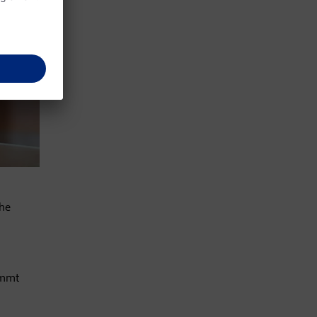
che
immt