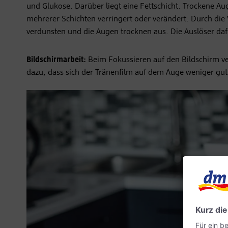
und Glukose. Darüber liegt eine Fettschicht. Trockene Au
mehrerer Schichten verringert oder verändert. Durch die 
verdunsten und die Augen trocknen aus. Die Auslöser dafü
Bildschirmarbeit:
Beim Fokussieren auf den Bildschirm verg
dazu, dass sich der Tränenfilm auf dem Auge weniger gut 