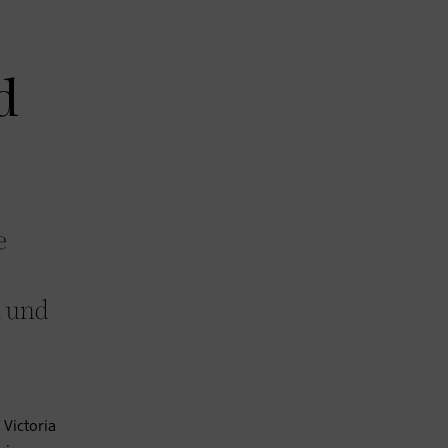
d
e
n und
Victoria