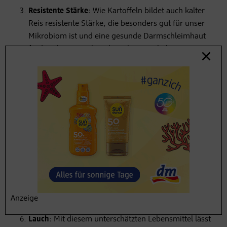
Resistente Stärke
: Wie Kartoffeln bildet auch kalter
Reis resistente Stärke, die besonders gut für unser
Mikrobiom ist und eine gesunde Darmschleimhaut
fördern kann. Auch Kichererbsen enthalten
resistente Stärke und zudem viele Ballaststoffe.
Kümmel
: Er wirkt beruhigend bei Blähungen und
Krämpfen,
fördert die Verdauung
und kann im
Darm ungünstige Bakterien wie etwa
Staphylococcus aureus oder Heliobaster pylori
hemmen.
Honig
: Neben den vielen gesundheitsfördernden
Substanzen, die Honig enthält, kann er auch
wohltuend auf den Verdauungstrakt wirken, indem
er die Vermehrung von unerwünschten Bakterien
Anzeige
hemmt.
Lauch
: Mit diesem unterschätzten Lebensmittel lässt