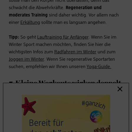
sollte man den Körper nicht überlasten, denn das
schwächt die Abwehrkräfte.
Regeneration und
moderates Training
sind daher wichtig. Vor allem nach
einer
Erkältung
sollte man es langsam angehen.
Tipp:
So geht
Lauftraining für Anfänger
. Wenn Sie im
Winter Sport machen möchten, finden Sie hier die
wichtigsten Infos zum
Radfahren im Winter
und zum
Joggen im Winter
. Wenn Sie regenerative Sportarten
suchen, empfehlen wir Ihnen unseren
Yoga-Guide.
7. Kleine Workouts wirken doppelt
Regelmäßige Bewegung und aktives Schwitzen sind wie
eine Frischzellenkur. „Sport hilft dabei, freie Radikale
im Körper zu neutralisieren, die Zellen schädigen
können.“, so Petra Stuparits.
Die Bewegung erhöht auch
die Aktivität der Immunzellen,
die durch die gesteigerte