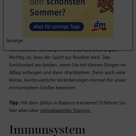
Durchblutung im Blutkreislauf schneller dorthin
gelangen, wo sie gebraucht werden. Dabei sollte man
übermäßiges Training vermeiden,
da dies das
Immunsystem eher schwächt als stärkt, weil der Körper
dann zu sehr mit der Regeneration beschäftigt ist.
Anzeige
„
Regelmäßig kleine Workouts einzulegen, bringt viel
mehr, als sich einmal pro Woche zu überanstrengen.“
Wichtig ist, dass der Sport zur Routine wird. Das
funktioniert am besten, wenn Sie mit kleinen Dingen im
Alltag anfangen und dann dranbleiben. Denn auch viele
kleine, kontinuierliche Veränderungen können für unser
Immunsystem Großes bewirken.
Tipp:
Mit dem Zyklus in Balance trainieren? Erfahren Sie
hier alles über
zyklusbasiertes Training.
Immunsystem