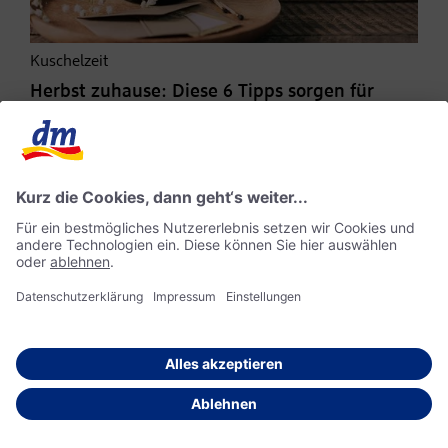
Kuschelzeit
Herbst zuhause: Diese 6 Tipps sorgen für
Entspannung
Mit der Kraft der Natur
Erkältungen vorbeugen: Diese Immunbooster
können dabei helfen