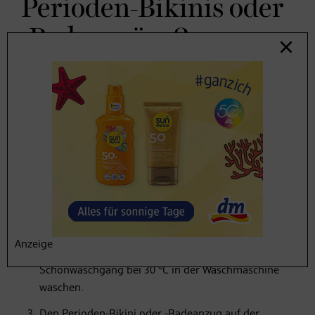
Perioden-Bikinis oder
-Badeanzüge?
Damit periodensichere Bademode möglichst lange ihre
Funktionalität behält, sollten Sie die Waschanleitung des
jeweiligen Modells lesen und befolgen. Wenn darin
keine Details genannt werden, können Sie nach
folgender Anleitung vorgehen:
Den Perioden-Bikini von Hand mit kaltem Wasser
waschen (idealerweise direkt nach dem Ausziehen
bzw. Wechseln des Bikinis oder Badeanzugs).
Anzeige
Auf links drehen, in ein Wäschenetz stecken und im
Schonwaschgang bei 30 °C in der Waschmaschine
waschen.
Den Perioden-Bikini oder -Badeanzug auf der