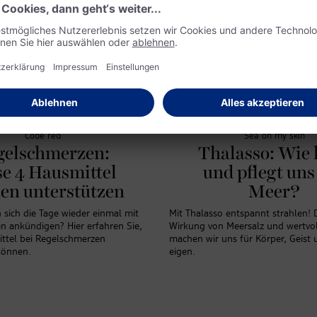
Code red
Sea on my skin
gelschmerzen:
Thalasso: Wie 
se 4 Hausmittel
und pflegt uns
en unterstützen
Meer?
sich die Tage wieder einmal mit
Mit Thalasso entspannt strahlen! 
 ankündigen? Hier erfahren Sie,
Wirkung von Meersalz und wertvol
ttel bei Regelschmerzen
machen wir uns für Körper, Geist 
können.
eigen.