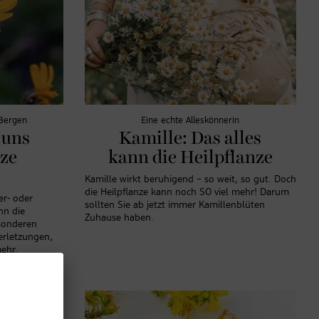
Bergen
Eine echte Alleskönnerin
 uns
Kamille: Das alles
nze
kann die Heilpflanze
Kamille wirkt beruhigend – so weit, so gut. Doch
die Heilpflanze kann noch SO viel mehr! Darum
er- oder
sollten Sie ab jetzt immer Kamillenblüten
nn die
Zuhause haben.
esonderen
erletzungen,
ehr.