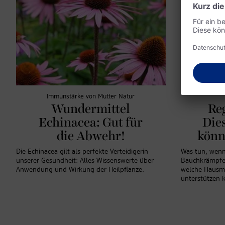
Immunstärke von Mutter Natur
Wundermittel
Re
Echinacea: Gut für
Die
die Abwehr!
könn
Die Echinacea gilt als perfekte Verteidigerin
Was tun, wenn 
unserer Gesundheit: Alles Wissenswerte über
Bauchkrämpfen
Anwendung und Wirkung der Heilpflanze.
welche Hausmi
unterstützen 