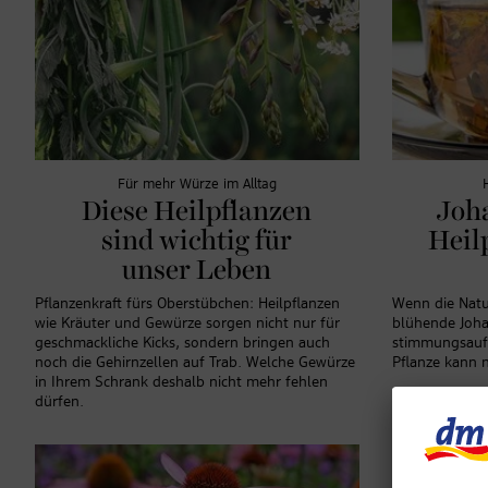
Für mehr Würze im Alltag
Diese Heilpflanzen
Joh
sind wichtig für
Heil
unser Leben
Pflanzenkraft fürs Oberstübchen: Heilpflanzen
Wenn die Natu
wie Kräuter und Gewürze sorgen nicht nur für
blühende Joha
geschmackliche Kicks, sondern bringen auch
stimmungsaufh
noch die Gehirnzellen auf Trab. Welche Gewürze
Pflanze kann n
in Ihrem Schrank deshalb nicht mehr fehlen
dürfen.