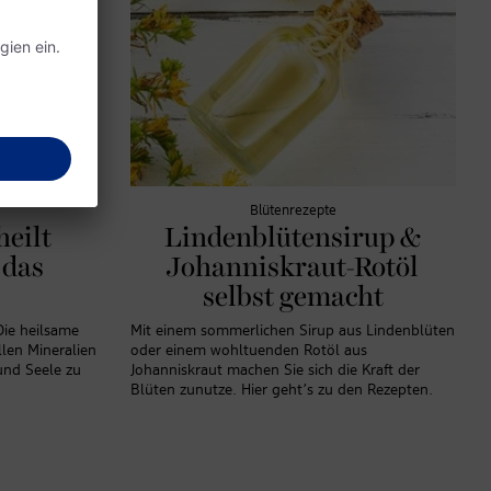
Blütenrezepte
heilt
Lindenblütensirup &
 das
Johanniskraut-Rotöl
selbst gemacht
Die heilsame
Mit einem sommerlichen Sirup aus Lindenblüten
len Mineralien
oder einem wohltuenden Rotöl aus
und Seele zu
Johanniskraut machen Sie sich die Kraft der
Blüten zunutze. Hier geht’s zu den Rezepten.