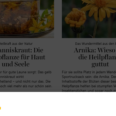
Heilkraft aus der Natur
Das Wundermittel aus den 
anniskraut: Die
Arnika: Wieso
pflanze für Haut
die Heilpfla
und Seele
guttut
r für gute Laune sorgt: Das gelb
Für sie sollte Platz in jedem Wand
nniskraut wirkt
Sportrucksack sein: die Arnika. De
ellend – und nicht nur das. Die
Inhaltsstoffe der Blüten dieser b
och viel mehr als nur schön sein.
Heilpflanze helfen bei stumpfen V
Insektenstichen und sogar noch m