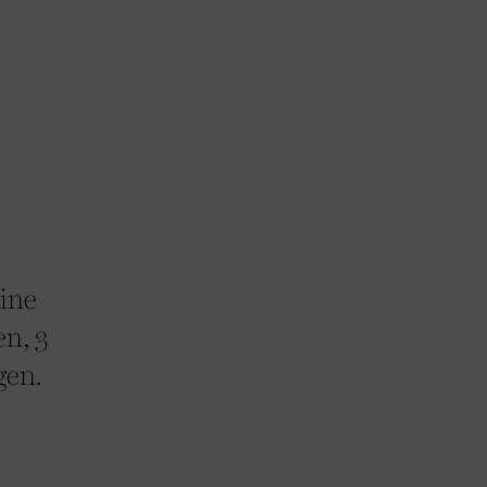
eine
n, 3
gen.