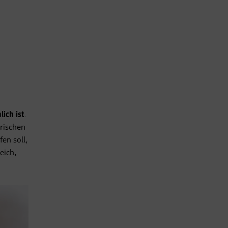
ich ist
.
erischen
en soll,
eich,