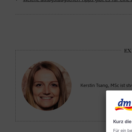
Kerstin Tsang, MSc ist st