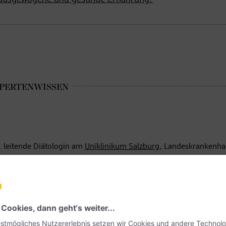
v. leitende Diätologin am
Uniklinikum Salzburg
, Landeskrankenha