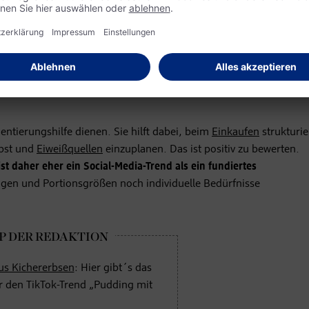
-3-2-1-Methode aus
her Sicht sinnvoll oder e
?
entierungshilfe dienen. Sie hilft dabei, beim
Einkaufen
strukturie
Obst und
Eiweißquellen
einzuplanen. Das ist positiv zu bewerten.
st daher eher ein Social-Media-Trend als ein fundiertes
gen und Portionsgrößen noch individuelle Bedürfnisse
us Kichererbsen
: Hier gibt´s das
r den TikTok-Trend „Pudding mit