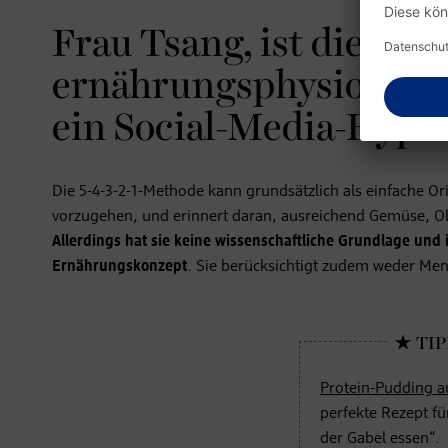
Frau Tsang, ist die 5-4
ernährungsphysiologisc
ein Social-Media-Hype
Die 5-4-3-2-1-Methode kann grundsätzlich als einfache Ori
vorzugehen, und erinnert daran, ausreichend Gemüse, 
Allerdings hat sie keine wissenschaftliche Grundlage und i
Ernährungskonzept
. Sie berücksichtigt zudem weder Men
Protein-Pudding a
perfekte Rezept fü
der Gabel essen“.